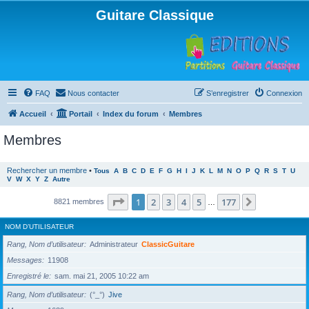
Guitare Classique
FAQ
Nous contacter
S’enregistrer
Connexion
Accueil
Portail
Index du forum
Membres
Membres
Rechercher un membre
•
Tous
A
B
C
D
E
F
G
H
I
J
K
L
M
N
O
P
Q
R
S
T
U
V
W
X
Y
Z
Autre
Page
1
sur
177
1
2
3
4
5
177
Suivante
8821 membres
…
NOM D’UTILISATEUR
Rang, Nom d’utilisateur
Administrateur
ClassicGuitare
Messages
11908
Enregistré le
sam. mai 21, 2005 10:22 am
Rang, Nom d’utilisateur
(°_°)
Jive