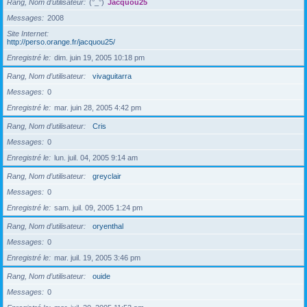
Rang, Nom d’utilisateur
(°_°)
Jacquou25
Messages
2008
Site Internet
http://perso.orange.fr/jacquou25/
Enregistré le
dim. juin 19, 2005 10:18 pm
Rang, Nom d’utilisateur
vivaguitarra
Messages
0
Enregistré le
mar. juin 28, 2005 4:42 pm
Rang, Nom d’utilisateur
Cris
Messages
0
Enregistré le
lun. juil. 04, 2005 9:14 am
Rang, Nom d’utilisateur
greyclair
Messages
0
Enregistré le
sam. juil. 09, 2005 1:24 pm
Rang, Nom d’utilisateur
oryenthal
Messages
0
Enregistré le
mar. juil. 19, 2005 3:46 pm
Rang, Nom d’utilisateur
ouide
Messages
0