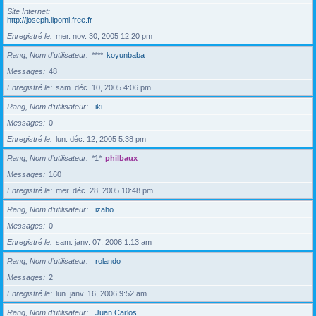
Site Internet
http://joseph.lipomi.free.fr
Enregistré le
mer. nov. 30, 2005 12:20 pm
Rang, Nom d’utilisateur
****
koyunbaba
Messages
48
Enregistré le
sam. déc. 10, 2005 4:06 pm
Rang, Nom d’utilisateur
iki
Messages
0
Enregistré le
lun. déc. 12, 2005 5:38 pm
Rang, Nom d’utilisateur
*1*
philbaux
Messages
160
Enregistré le
mer. déc. 28, 2005 10:48 pm
Rang, Nom d’utilisateur
izaho
Messages
0
Enregistré le
sam. janv. 07, 2006 1:13 am
Rang, Nom d’utilisateur
rolando
Messages
2
Enregistré le
lun. janv. 16, 2006 9:52 am
Rang, Nom d’utilisateur
Juan Carlos