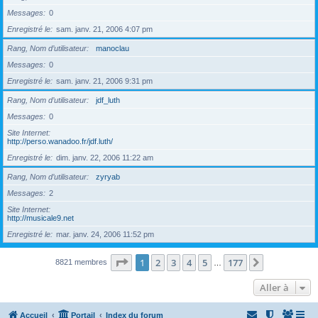
Messages
0
Enregistré le
sam. janv. 21, 2006 4:07 pm
Rang, Nom d’utilisateur
manoclau
Messages
0
Enregistré le
sam. janv. 21, 2006 9:31 pm
Rang, Nom d’utilisateur
jdf_luth
Messages
0
Site Internet
http://perso.wanadoo.fr/jdf.luth/
Enregistré le
dim. janv. 22, 2006 11:22 am
Rang, Nom d’utilisateur
zyryab
Messages
2
Site Internet
http://musicale9.net
Enregistré le
mar. janv. 24, 2006 11:52 pm
Page
1
sur
177
1
2
3
4
5
177
Suivante
8821 membres
…
Aller à
Accueil
Portail
Index du forum