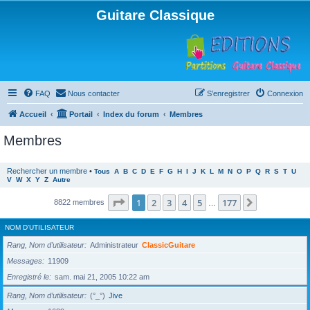
Guitare Classique
FAQ
Nous contacter
S’enregistrer
Connexion
Accueil
Portail
Index du forum
Membres
Membres
Rechercher un membre
•
Tous
A
B
C
D
E
F
G
H
I
J
K
L
M
N
O
P
Q
R
S
T
U
V
W
X
Y
Z
Autre
Page
1
sur
177
1
2
3
4
5
177
Suivante
8822 membres
…
NOM D’UTILISATEUR
Rang, Nom d’utilisateur
Administrateur
ClassicGuitare
Messages
11909
Enregistré le
sam. mai 21, 2005 10:22 am
Rang, Nom d’utilisateur
(°_°)
Jive