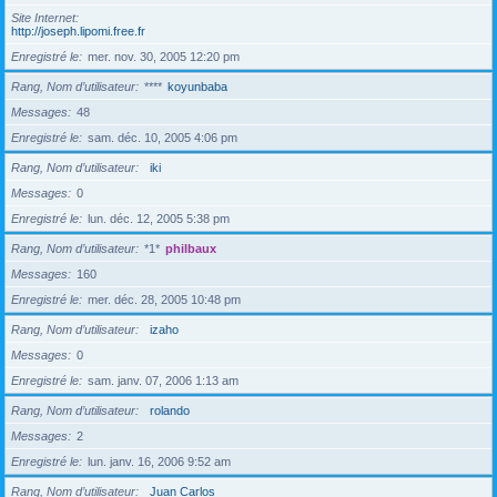
Site Internet
http://joseph.lipomi.free.fr
Enregistré le
mer. nov. 30, 2005 12:20 pm
Rang, Nom d’utilisateur
****
koyunbaba
Messages
48
Enregistré le
sam. déc. 10, 2005 4:06 pm
Rang, Nom d’utilisateur
iki
Messages
0
Enregistré le
lun. déc. 12, 2005 5:38 pm
Rang, Nom d’utilisateur
*1*
philbaux
Messages
160
Enregistré le
mer. déc. 28, 2005 10:48 pm
Rang, Nom d’utilisateur
izaho
Messages
0
Enregistré le
sam. janv. 07, 2006 1:13 am
Rang, Nom d’utilisateur
rolando
Messages
2
Enregistré le
lun. janv. 16, 2006 9:52 am
Rang, Nom d’utilisateur
Juan Carlos