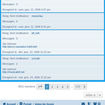
Messages
0
Enregistré le
sam. janv. 21, 2006 4:07 pm
Rang, Nom d’utilisateur
manoclau
Messages
0
Enregistré le
sam. janv. 21, 2006 9:31 pm
Rang, Nom d’utilisateur
jdf_luth
Messages
0
Site Internet
http://perso.wanadoo.fr/jdf.luth/
Enregistré le
dim. janv. 22, 2006 11:22 am
Rang, Nom d’utilisateur
zyryab
Messages
2
Site Internet
http://musicale9.net
Enregistré le
mar. janv. 24, 2006 11:52 pm
Page
1
sur
177
1
2
3
4
5
177
Suivante
8822 membres
…
Aller à
Accueil
Portail
Index du forum