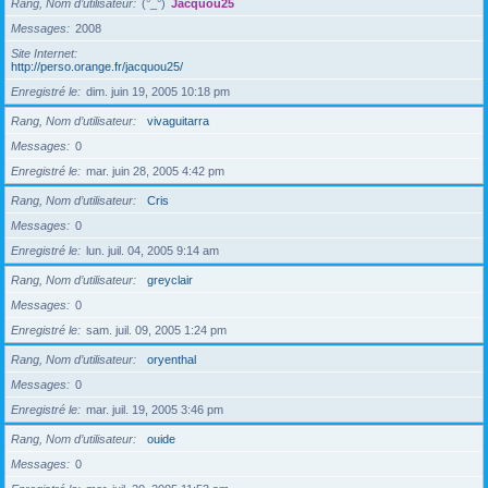
Rang, Nom d’utilisateur
(°_°)
Jacquou25
Messages
2008
Site Internet
http://perso.orange.fr/jacquou25/
Enregistré le
dim. juin 19, 2005 10:18 pm
Rang, Nom d’utilisateur
vivaguitarra
Messages
0
Enregistré le
mar. juin 28, 2005 4:42 pm
Rang, Nom d’utilisateur
Cris
Messages
0
Enregistré le
lun. juil. 04, 2005 9:14 am
Rang, Nom d’utilisateur
greyclair
Messages
0
Enregistré le
sam. juil. 09, 2005 1:24 pm
Rang, Nom d’utilisateur
oryenthal
Messages
0
Enregistré le
mar. juil. 19, 2005 3:46 pm
Rang, Nom d’utilisateur
ouide
Messages
0