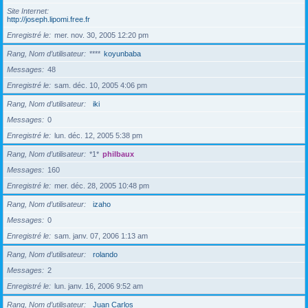
Site Internet
http://joseph.lipomi.free.fr
Enregistré le
mer. nov. 30, 2005 12:20 pm
Rang, Nom d’utilisateur
****
koyunbaba
Messages
48
Enregistré le
sam. déc. 10, 2005 4:06 pm
Rang, Nom d’utilisateur
iki
Messages
0
Enregistré le
lun. déc. 12, 2005 5:38 pm
Rang, Nom d’utilisateur
*1*
philbaux
Messages
160
Enregistré le
mer. déc. 28, 2005 10:48 pm
Rang, Nom d’utilisateur
izaho
Messages
0
Enregistré le
sam. janv. 07, 2006 1:13 am
Rang, Nom d’utilisateur
rolando
Messages
2
Enregistré le
lun. janv. 16, 2006 9:52 am
Rang, Nom d’utilisateur
Juan Carlos