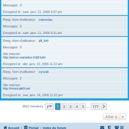
Messages
0
Enregistré le
sam. janv. 21, 2006 4:07 pm
Rang, Nom d’utilisateur
manoclau
Messages
0
Enregistré le
sam. janv. 21, 2006 9:31 pm
Rang, Nom d’utilisateur
jdf_luth
Messages
0
Site Internet
http://perso.wanadoo.fr/jdf.luth/
Enregistré le
dim. janv. 22, 2006 11:22 am
Rang, Nom d’utilisateur
zyryab
Messages
2
Site Internet
http://musicale9.net
Enregistré le
mar. janv. 24, 2006 11:52 pm
Page
1
sur
177
1
2
3
4
5
177
Suivante
8822 membres
…
Aller à
Accueil
Portail
Index du forum