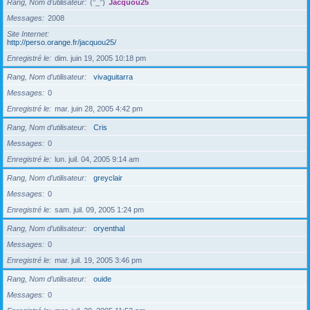
Rang, Nom d’utilisateur
(°_°)
Jacquou25
Messages
2008
Site Internet
http://perso.orange.fr/jacquou25/
Enregistré le
dim. juin 19, 2005 10:18 pm
Rang, Nom d’utilisateur
vivaguitarra
Messages
0
Enregistré le
mar. juin 28, 2005 4:42 pm
Rang, Nom d’utilisateur
Cris
Messages
0
Enregistré le
lun. juil. 04, 2005 9:14 am
Rang, Nom d’utilisateur
greyclair
Messages
0
Enregistré le
sam. juil. 09, 2005 1:24 pm
Rang, Nom d’utilisateur
oryenthal
Messages
0
Enregistré le
mar. juil. 19, 2005 3:46 pm
Rang, Nom d’utilisateur
ouide
Messages
0