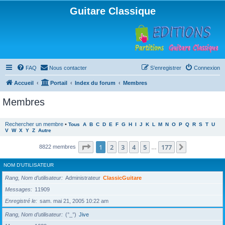
Guitare Classique
FAQ
Nous contacter
S’enregistrer
Connexion
Accueil
Portail
Index du forum
Membres
Membres
Rechercher un membre
•
Tous
A
B
C
D
E
F
G
H
I
J
K
L
M
N
O
P
Q
R
S
T
U
V
W
X
Y
Z
Autre
Page
1
sur
177
1
2
3
4
5
177
Suivante
8822 membres
…
NOM D’UTILISATEUR
Rang, Nom d’utilisateur
Administrateur
ClassicGuitare
Messages
11909
Enregistré le
sam. mai 21, 2005 10:22 am
Rang, Nom d’utilisateur
(°_°)
Jive