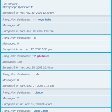
Site Internet
http://joseph.lipomi.free.fr
Enregistré le
mer. nov. 30, 2005 12:20 pm
Rang, Nom d’utilisateur
****
koyunbaba
Messages
48
Enregistré le
sam. déc. 10, 2005 4:06 pm
Rang, Nom d’utilisateur
iki
Messages
0
Enregistré le
lun. déc. 12, 2005 5:38 pm
Rang, Nom d’utilisateur
*1*
philbaux
Messages
160
Enregistré le
mer. déc. 28, 2005 10:48 pm
Rang, Nom d’utilisateur
izaho
Messages
0
Enregistré le
sam. janv. 07, 2006 1:13 am
Rang, Nom d’utilisateur
rolando
Messages
2
Enregistré le
lun. janv. 16, 2006 9:52 am
Rang, Nom d’utilisateur
Juan Carlos