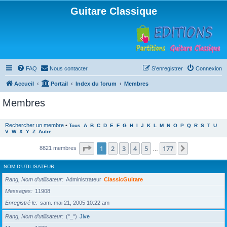
Guitare Classique
FAQ
Nous contacter
S’enregistrer
Connexion
Accueil
Portail
Index du forum
Membres
Membres
Rechercher un membre
•
Tous
A
B
C
D
E
F
G
H
I
J
K
L
M
N
O
P
Q
R
S
T
U
V
W
X
Y
Z
Autre
Page
1
sur
177
1
2
3
4
5
177
Suivante
8821 membres
…
NOM D’UTILISATEUR
Rang, Nom d’utilisateur
Administrateur
ClassicGuitare
Messages
11908
Enregistré le
sam. mai 21, 2005 10:22 am
Rang, Nom d’utilisateur
(°_°)
Jive