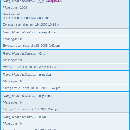
Rang, Nom d’utilisateur
(°_°)
Jacquou25
Messages
2008
Site Internet
http://perso.orange.fr/jacquou25/
Enregistré le
dim. juin 19, 2005 10:18 pm
Rang, Nom d’utilisateur
vivaguitarra
Messages
0
Enregistré le
mar. juin 28, 2005 4:42 pm
Rang, Nom d’utilisateur
Cris
Messages
0
Enregistré le
lun. juil. 04, 2005 9:14 am
Rang, Nom d’utilisateur
greyclair
Messages
0
Enregistré le
sam. juil. 09, 2005 1:24 pm
Rang, Nom d’utilisateur
oryenthal
Messages
0
Enregistré le
mar. juil. 19, 2005 3:46 pm
Rang, Nom d’utilisateur
ouide
Messages
0