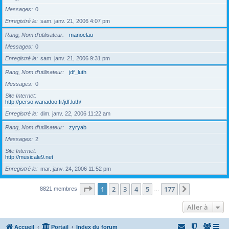
Messages
0
Enregistré le
sam. janv. 21, 2006 4:07 pm
Rang, Nom d’utilisateur
manoclau
Messages
0
Enregistré le
sam. janv. 21, 2006 9:31 pm
Rang, Nom d’utilisateur
jdf_luth
Messages
0
Site Internet
http://perso.wanadoo.fr/jdf.luth/
Enregistré le
dim. janv. 22, 2006 11:22 am
Rang, Nom d’utilisateur
zyryab
Messages
2
Site Internet
http://musicale9.net
Enregistré le
mar. janv. 24, 2006 11:52 pm
Page
1
sur
177
1
2
3
4
5
177
Suivante
8821 membres
…
Aller à
Accueil
Portail
Index du forum