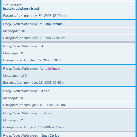
Site Internet
http://joseph.lipomi.free.fr
Enregistré le
mer. nov. 30, 2005 12:20 pm
Rang, Nom d’utilisateur
****
koyunbaba
Messages
48
Enregistré le
sam. déc. 10, 2005 4:06 pm
Rang, Nom d’utilisateur
iki
Messages
0
Enregistré le
lun. déc. 12, 2005 5:38 pm
Rang, Nom d’utilisateur
*1*
philbaux
Messages
160
Enregistré le
mer. déc. 28, 2005 10:48 pm
Rang, Nom d’utilisateur
izaho
Messages
0
Enregistré le
sam. janv. 07, 2006 1:13 am
Rang, Nom d’utilisateur
rolando
Messages
2
Enregistré le
lun. janv. 16, 2006 9:52 am
Rang, Nom d’utilisateur
Juan Carlos