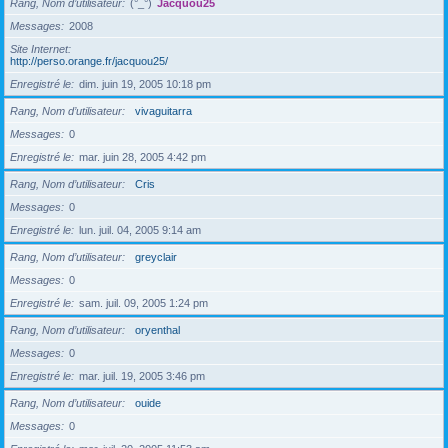
Rang, Nom d’utilisateur
(°_°)
Jacquou25
Messages
2008
Site Internet
http://perso.orange.fr/jacquou25/
Enregistré le
dim. juin 19, 2005 10:18 pm
Rang, Nom d’utilisateur
vivaguitarra
Messages
0
Enregistré le
mar. juin 28, 2005 4:42 pm
Rang, Nom d’utilisateur
Cris
Messages
0
Enregistré le
lun. juil. 04, 2005 9:14 am
Rang, Nom d’utilisateur
greyclair
Messages
0
Enregistré le
sam. juil. 09, 2005 1:24 pm
Rang, Nom d’utilisateur
oryenthal
Messages
0
Enregistré le
mar. juil. 19, 2005 3:46 pm
Rang, Nom d’utilisateur
ouide
Messages
0