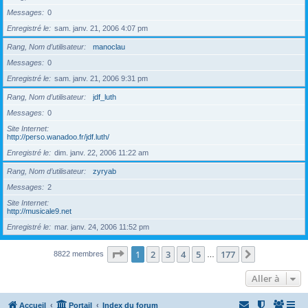
Messages
0
Enregistré le
sam. janv. 21, 2006 4:07 pm
Rang, Nom d’utilisateur
manoclau
Messages
0
Enregistré le
sam. janv. 21, 2006 9:31 pm
Rang, Nom d’utilisateur
jdf_luth
Messages
0
Site Internet
http://perso.wanadoo.fr/jdf.luth/
Enregistré le
dim. janv. 22, 2006 11:22 am
Rang, Nom d’utilisateur
zyryab
Messages
2
Site Internet
http://musicale9.net
Enregistré le
mar. janv. 24, 2006 11:52 pm
Page
1
sur
177
1
2
3
4
5
177
Suivante
8822 membres
…
Aller à
Accueil
Portail
Index du forum