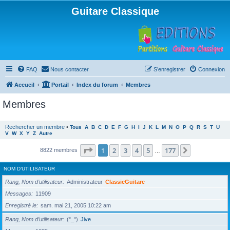
Guitare Classique
FAQ
Nous contacter
S’enregistrer
Connexion
Accueil
Portail
Index du forum
Membres
Membres
Rechercher un membre
•
Tous
A
B
C
D
E
F
G
H
I
J
K
L
M
N
O
P
Q
R
S
T
U
V
W
X
Y
Z
Autre
Page
1
sur
177
1
2
3
4
5
177
Suivante
8822 membres
…
NOM D’UTILISATEUR
Rang, Nom d’utilisateur
Administrateur
ClassicGuitare
Messages
11909
Enregistré le
sam. mai 21, 2005 10:22 am
Rang, Nom d’utilisateur
(°_°)
Jive