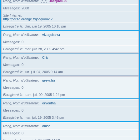
Rang, Nom d’utilisateur
(°_°)
Jacquou25
Messages
2008
Site Internet
http://perso.orange.fr/jacquou25/
Enregistré le
dim. juin 19, 2005 10:18 pm
Rang, Nom d’utilisateur
vivaguitarra
Messages
0
Enregistré le
mar. juin 28, 2005 4:42 pm
Rang, Nom d’utilisateur
Cris
Messages
0
Enregistré le
lun. juil. 04, 2005 9:14 am
Rang, Nom d’utilisateur
greyclair
Messages
0
Enregistré le
sam. juil. 09, 2005 1:24 pm
Rang, Nom d’utilisateur
oryenthal
Messages
0
Enregistré le
mar. juil. 19, 2005 3:46 pm
Rang, Nom d’utilisateur
ouide
Messages
0