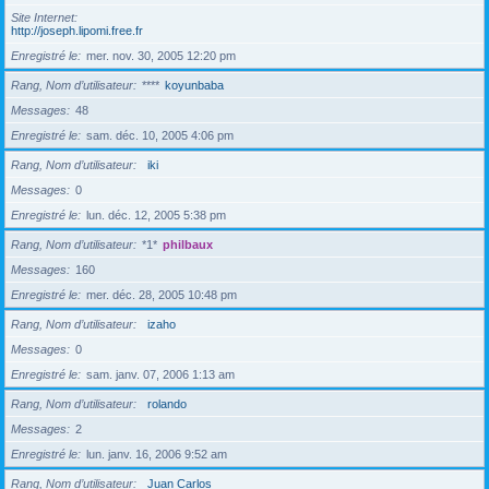
Site Internet
http://joseph.lipomi.free.fr
Enregistré le
mer. nov. 30, 2005 12:20 pm
Rang, Nom d’utilisateur
****
koyunbaba
Messages
48
Enregistré le
sam. déc. 10, 2005 4:06 pm
Rang, Nom d’utilisateur
iki
Messages
0
Enregistré le
lun. déc. 12, 2005 5:38 pm
Rang, Nom d’utilisateur
*1*
philbaux
Messages
160
Enregistré le
mer. déc. 28, 2005 10:48 pm
Rang, Nom d’utilisateur
izaho
Messages
0
Enregistré le
sam. janv. 07, 2006 1:13 am
Rang, Nom d’utilisateur
rolando
Messages
2
Enregistré le
lun. janv. 16, 2006 9:52 am
Rang, Nom d’utilisateur
Juan Carlos