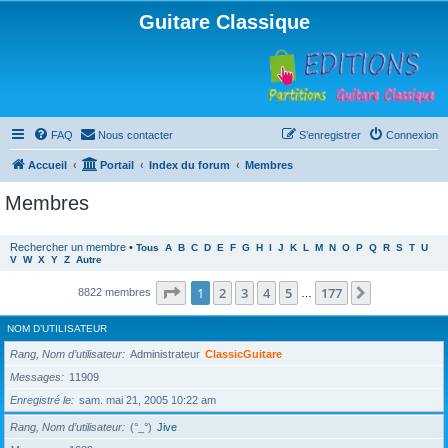
Guitare Classique
FAQ
Nous contacter
S’enregistrer
Connexion
Accueil
Portail
Index du forum
Membres
Membres
Rechercher un membre
•
Tous
A
B
C
D
E
F
G
H
I
J
K
L
M
N
O
P
Q
R
S
T
U
V
W
X
Y
Z
Autre
Page
1
sur
177
1
2
3
4
5
177
Suivante
8822 membres
…
NOM D’UTILISATEUR
Rang, Nom d’utilisateur
Administrateur
ClassicGuitare
Messages
11909
Enregistré le
sam. mai 21, 2005 10:22 am
Rang, Nom d’utilisateur
(°_°)
Jive