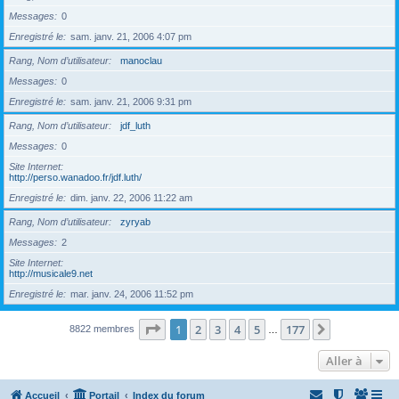
Messages
0
Enregistré le
sam. janv. 21, 2006 4:07 pm
Rang, Nom d’utilisateur
manoclau
Messages
0
Enregistré le
sam. janv. 21, 2006 9:31 pm
Rang, Nom d’utilisateur
jdf_luth
Messages
0
Site Internet
http://perso.wanadoo.fr/jdf.luth/
Enregistré le
dim. janv. 22, 2006 11:22 am
Rang, Nom d’utilisateur
zyryab
Messages
2
Site Internet
http://musicale9.net
Enregistré le
mar. janv. 24, 2006 11:52 pm
Page
1
sur
177
1
2
3
4
5
177
Suivante
8822 membres
…
Aller à
Accueil
Portail
Index du forum