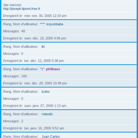
Site Internet
http://joseph.lipomi.free.fr
Enregistré le
mer. nov. 30, 2005 12:20 pm
Rang, Nom d’utilisateur
****
koyunbaba
Messages
48
Enregistré le
sam. déc. 10, 2005 4:06 pm
Rang, Nom d’utilisateur
iki
Messages
0
Enregistré le
lun. déc. 12, 2005 5:38 pm
Rang, Nom d’utilisateur
*1*
philbaux
Messages
160
Enregistré le
mer. déc. 28, 2005 10:48 pm
Rang, Nom d’utilisateur
izaho
Messages
0
Enregistré le
sam. janv. 07, 2006 1:13 am
Rang, Nom d’utilisateur
rolando
Messages
2
Enregistré le
lun. janv. 16, 2006 9:52 am
Rang, Nom d’utilisateur
Juan Carlos