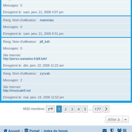
Messages
0
Enregistré le
sam. janv. 21, 2006 4:07 pm
Rang, Nom d’utilisateur
manoclau
Messages
0
Enregistré le
sam. janv. 21, 2006 9:31 pm
Rang, Nom d’utilisateur
jdf_luth
Messages
0
Site Internet
http://perso.wanadoo.fr/jdf.luth/
Enregistré le
dim. janv. 22, 2006 11:22 am
Rang, Nom d’utilisateur
zyryab
Messages
2
Site Internet
http://musicale9.net
Enregistré le
mar. janv. 24, 2006 11:52 pm
Page
1
sur
177
1
2
3
4
5
177
Suivante
8820 membres
…
Aller à
Accueil
Portail
Index du forum