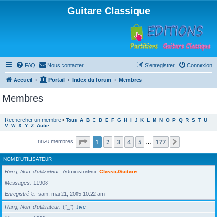
Guitare Classique
FAQ
Nous contacter
S’enregistrer
Connexion
Accueil
Portail
Index du forum
Membres
Membres
Rechercher un membre
•
Tous
A
B
C
D
E
F
G
H
I
J
K
L
M
N
O
P
Q
R
S
T
U
V
W
X
Y
Z
Autre
Page
1
sur
177
1
2
3
4
5
177
Suivante
8820 membres
…
NOM D’UTILISATEUR
Rang, Nom d’utilisateur
Administrateur
ClassicGuitare
Messages
11908
Enregistré le
sam. mai 21, 2005 10:22 am
Rang, Nom d’utilisateur
(°_°)
Jive