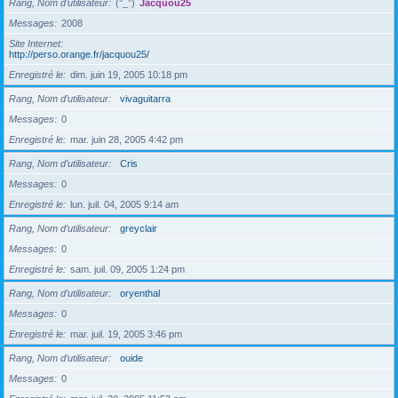
Rang, Nom d’utilisateur
(°_°)
Jacquou25
Messages
2008
Site Internet
http://perso.orange.fr/jacquou25/
Enregistré le
dim. juin 19, 2005 10:18 pm
Rang, Nom d’utilisateur
vivaguitarra
Messages
0
Enregistré le
mar. juin 28, 2005 4:42 pm
Rang, Nom d’utilisateur
Cris
Messages
0
Enregistré le
lun. juil. 04, 2005 9:14 am
Rang, Nom d’utilisateur
greyclair
Messages
0
Enregistré le
sam. juil. 09, 2005 1:24 pm
Rang, Nom d’utilisateur
oryenthal
Messages
0
Enregistré le
mar. juil. 19, 2005 3:46 pm
Rang, Nom d’utilisateur
ouide
Messages
0