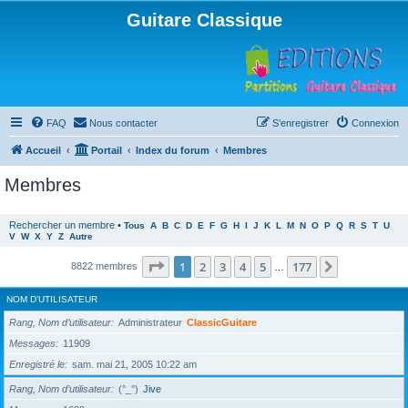
Guitare Classique
FAQ
Nous contacter
S’enregistrer
Connexion
Accueil
Portail
Index du forum
Membres
Membres
Rechercher un membre
•
Tous
A
B
C
D
E
F
G
H
I
J
K
L
M
N
O
P
Q
R
S
T
U
V
W
X
Y
Z
Autre
Page
1
sur
177
1
2
3
4
5
177
Suivante
8822 membres
…
NOM D’UTILISATEUR
Rang, Nom d’utilisateur
Administrateur
ClassicGuitare
Messages
11909
Enregistré le
sam. mai 21, 2005 10:22 am
Rang, Nom d’utilisateur
(°_°)
Jive