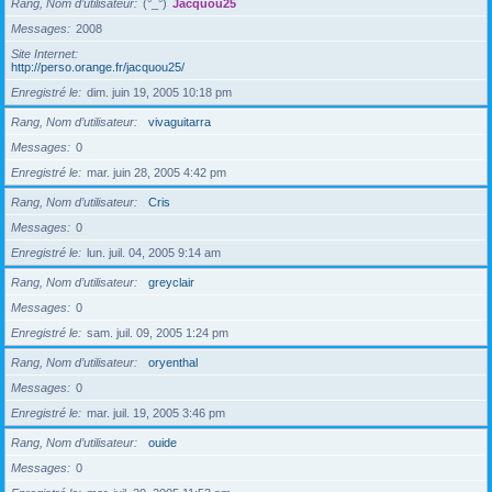
Rang, Nom d’utilisateur
(°_°)
Jacquou25
Messages
2008
Site Internet
http://perso.orange.fr/jacquou25/
Enregistré le
dim. juin 19, 2005 10:18 pm
Rang, Nom d’utilisateur
vivaguitarra
Messages
0
Enregistré le
mar. juin 28, 2005 4:42 pm
Rang, Nom d’utilisateur
Cris
Messages
0
Enregistré le
lun. juil. 04, 2005 9:14 am
Rang, Nom d’utilisateur
greyclair
Messages
0
Enregistré le
sam. juil. 09, 2005 1:24 pm
Rang, Nom d’utilisateur
oryenthal
Messages
0
Enregistré le
mar. juil. 19, 2005 3:46 pm
Rang, Nom d’utilisateur
ouide
Messages
0