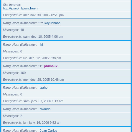
Site Internet
http://joseph.lipomi.free.fr
Enregistré le
mer. nov. 30, 2005 12:20 pm
Rang, Nom d’utilisateur
****
koyunbaba
Messages
48
Enregistré le
sam. déc. 10, 2005 4:06 pm
Rang, Nom d’utilisateur
iki
Messages
0
Enregistré le
lun. déc. 12, 2005 5:38 pm
Rang, Nom d’utilisateur
*1*
philbaux
Messages
160
Enregistré le
mer. déc. 28, 2005 10:48 pm
Rang, Nom d’utilisateur
izaho
Messages
0
Enregistré le
sam. janv. 07, 2006 1:13 am
Rang, Nom d’utilisateur
rolando
Messages
2
Enregistré le
lun. janv. 16, 2006 9:52 am
Rang, Nom d’utilisateur
Juan Carlos