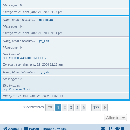
Messages
0
Enregistré le
sam. janv. 21, 2006 4:07 pm
Rang, Nom d’utilisateur
manoclau
Messages
0
Enregistré le
sam. janv. 21, 2006 9:31 pm
Rang, Nom d’utilisateur
jdf_luth
Messages
0
Site Internet
http://perso.wanadoo.fr/jdf.luth/
Enregistré le
dim. janv. 22, 2006 11:22 am
Rang, Nom d’utilisateur
zyryab
Messages
2
Site Internet
http://musicale9.net
Enregistré le
mar. janv. 24, 2006 11:52 pm
Page
1
sur
177
1
2
3
4
5
177
Suivante
8822 membres
…
Aller à
Accueil
Portail
Index du forum