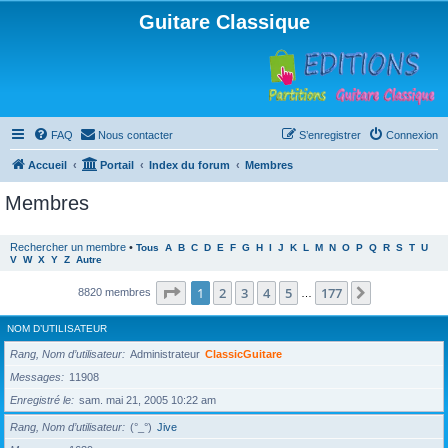
Guitare Classique
FAQ
Nous contacter
S’enregistrer
Connexion
Accueil
Portail
Index du forum
Membres
Membres
Rechercher un membre
•
Tous
A
B
C
D
E
F
G
H
I
J
K
L
M
N
O
P
Q
R
S
T
U
V
W
X
Y
Z
Autre
Page
1
sur
177
1
2
3
4
5
177
Suivante
8820 membres
…
NOM D’UTILISATEUR
Rang, Nom d’utilisateur
Administrateur
ClassicGuitare
Messages
11908
Enregistré le
sam. mai 21, 2005 10:22 am
Rang, Nom d’utilisateur
(°_°)
Jive