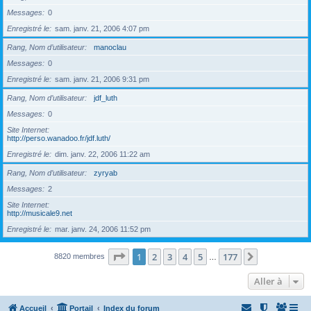
Messages
0
Enregistré le
sam. janv. 21, 2006 4:07 pm
Rang, Nom d’utilisateur
manoclau
Messages
0
Enregistré le
sam. janv. 21, 2006 9:31 pm
Rang, Nom d’utilisateur
jdf_luth
Messages
0
Site Internet
http://perso.wanadoo.fr/jdf.luth/
Enregistré le
dim. janv. 22, 2006 11:22 am
Rang, Nom d’utilisateur
zyryab
Messages
2
Site Internet
http://musicale9.net
Enregistré le
mar. janv. 24, 2006 11:52 pm
Page
1
sur
177
1
2
3
4
5
177
Suivante
8820 membres
…
Aller à
Accueil
Portail
Index du forum