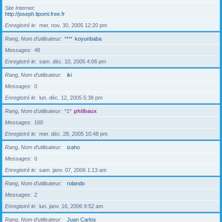
Site Internet
http://joseph.lipomi.free.fr
Enregistré le
mer. nov. 30, 2005 12:20 pm
Rang, Nom d’utilisateur
****
koyunbaba
Messages
48
Enregistré le
sam. déc. 10, 2005 4:06 pm
Rang, Nom d’utilisateur
iki
Messages
0
Enregistré le
lun. déc. 12, 2005 5:38 pm
Rang, Nom d’utilisateur
*1*
philbaux
Messages
160
Enregistré le
mer. déc. 28, 2005 10:48 pm
Rang, Nom d’utilisateur
izaho
Messages
0
Enregistré le
sam. janv. 07, 2006 1:13 am
Rang, Nom d’utilisateur
rolando
Messages
2
Enregistré le
lun. janv. 16, 2006 9:52 am
Rang, Nom d’utilisateur
Juan Carlos