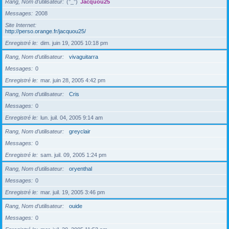
Rang, Nom d’utilisateur
(°_°)
Jacquou25
Messages
2008
Site Internet
http://perso.orange.fr/jacquou25/
Enregistré le
dim. juin 19, 2005 10:18 pm
Rang, Nom d’utilisateur
vivaguitarra
Messages
0
Enregistré le
mar. juin 28, 2005 4:42 pm
Rang, Nom d’utilisateur
Cris
Messages
0
Enregistré le
lun. juil. 04, 2005 9:14 am
Rang, Nom d’utilisateur
greyclair
Messages
0
Enregistré le
sam. juil. 09, 2005 1:24 pm
Rang, Nom d’utilisateur
oryenthal
Messages
0
Enregistré le
mar. juil. 19, 2005 3:46 pm
Rang, Nom d’utilisateur
ouide
Messages
0