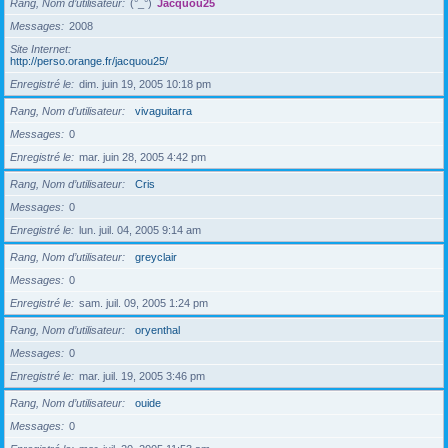
Rang, Nom d’utilisateur
(°_°)
Jacquou25
Messages
2008
Site Internet
http://perso.orange.fr/jacquou25/
Enregistré le
dim. juin 19, 2005 10:18 pm
Rang, Nom d’utilisateur
vivaguitarra
Messages
0
Enregistré le
mar. juin 28, 2005 4:42 pm
Rang, Nom d’utilisateur
Cris
Messages
0
Enregistré le
lun. juil. 04, 2005 9:14 am
Rang, Nom d’utilisateur
greyclair
Messages
0
Enregistré le
sam. juil. 09, 2005 1:24 pm
Rang, Nom d’utilisateur
oryenthal
Messages
0
Enregistré le
mar. juil. 19, 2005 3:46 pm
Rang, Nom d’utilisateur
ouide
Messages
0