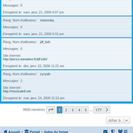
Messages
0
Enregistré le
sam. janv. 21, 2006 4:07 pm
Rang, Nom d’utilisateur
manoclau
Messages
0
Enregistré le
sam. janv. 21, 2006 9:31 pm
Rang, Nom d’utilisateur
jdf_luth
Messages
0
Site Internet
http://perso.wanadoo.fr/jdf.luth/
Enregistré le
dim. janv. 22, 2006 11:22 am
Rang, Nom d’utilisateur
zyryab
Messages
2
Site Internet
http://musicale9.net
Enregistré le
mar. janv. 24, 2006 11:52 pm
Page
1
sur
177
1
2
3
4
5
177
Suivante
8820 membres
…
Aller à
Accueil
Portail
Index du forum