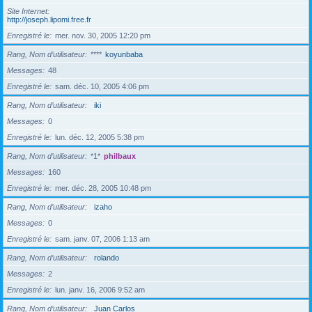
Site Internet
http://joseph.lipomi.free.fr
Enregistré le
mer. nov. 30, 2005 12:20 pm
Rang, Nom d’utilisateur
****
koyunbaba
Messages
48
Enregistré le
sam. déc. 10, 2005 4:06 pm
Rang, Nom d’utilisateur
iki
Messages
0
Enregistré le
lun. déc. 12, 2005 5:38 pm
Rang, Nom d’utilisateur
*1*
philbaux
Messages
160
Enregistré le
mer. déc. 28, 2005 10:48 pm
Rang, Nom d’utilisateur
izaho
Messages
0
Enregistré le
sam. janv. 07, 2006 1:13 am
Rang, Nom d’utilisateur
rolando
Messages
2
Enregistré le
lun. janv. 16, 2006 9:52 am
Rang, Nom d’utilisateur
Juan Carlos