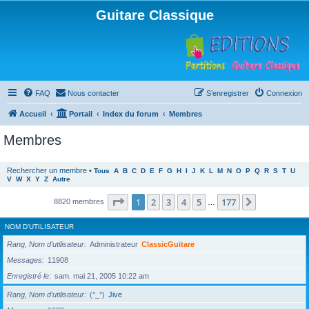
Guitare Classique
FAQ
Nous contacter
S’enregistrer
Connexion
Accueil
Portail
Index du forum
Membres
Membres
Rechercher un membre
•
Tous
A
B
C
D
E
F
G
H
I
J
K
L
M
N
O
P
Q
R
S
T
U
V
W
X
Y
Z
Autre
Page
1
sur
177
1
2
3
4
5
177
Suivante
8820 membres
…
NOM D’UTILISATEUR
Rang, Nom d’utilisateur
Administrateur
ClassicGuitare
Messages
11908
Enregistré le
sam. mai 21, 2005 10:22 am
Rang, Nom d’utilisateur
(°_°)
Jive