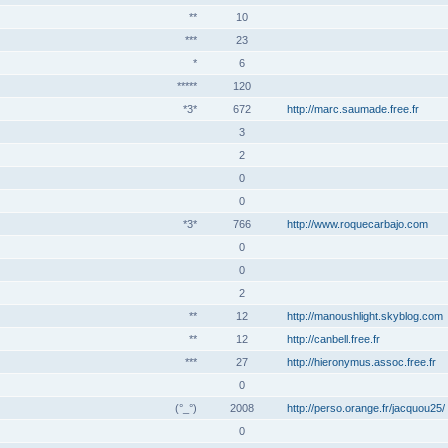
**
10
***
23
*
6
*****
120
*3*
672
http://marc.saumade.free.fr
3
2
0
0
*3*
766
http://www.roquecarbajo.com
0
0
2
**
12
http://manoushlight.skyblog.com
**
12
http://canbell.free.fr
***
27
http://hieronymus.assoc.free.fr
0
(°_°)
2008
http://perso.orange.fr/jacquou25/
0