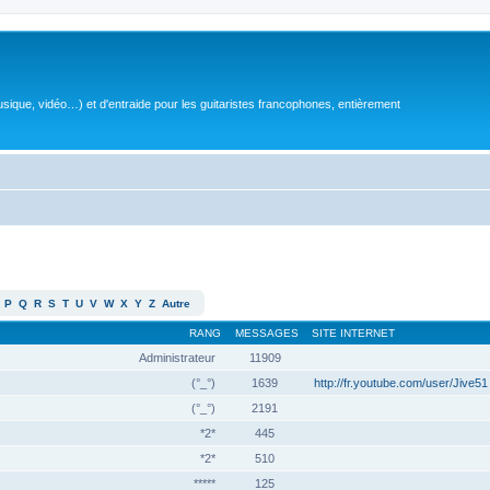
sique, vidéo…) et d'entraide pour les guitaristes francophones, entièrement
P
Q
R
S
T
U
V
W
X
Y
Z
Autre
RANG
MESSAGES
SITE INTERNET
Administrateur
11909
(°_°)
1639
http://fr.youtube.com/user/Jive51
(°_°)
2191
*2*
445
*2*
510
*****
125