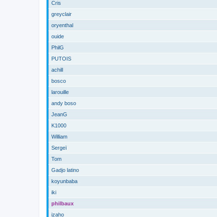
Cris
greyclair
oryenthal
ouide
PhilG
PUTOIS
achill
bosco
larouille
andy boso
JeanG
K1000
William
Sergeï
Tom
Gadjo latino
koyunbaba
iki
philbaux
izaho