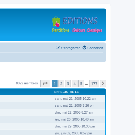
S’enregistrer
Connexion
Page
1
sur
177
1
2
3
4
5
177
Suivante
8822 membres
…
ENREGISTRÉ LE
sam. mai 21, 2005 10:22 am
sam. mai 21, 2005 3:26 pm
dim. mai 22, 2005 8:27 am
jeu. mai 26, 2005 10:48 am
dim. mai 29, 2005 10:30 pm
jeu. juin 02, 2005 6:57 pm