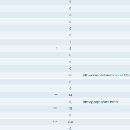
0
0
0
0
0
0
1
*
5
0
0
0
0
http://elduendeflamenco.free.fr/f
0
4
**
14
0
http://joseph.lipomi.free.fr
****
48
0
*1*
160
0