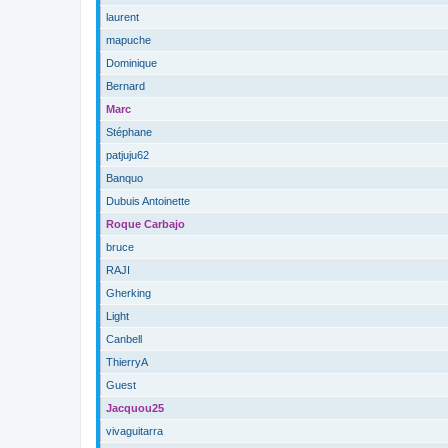
laurent
mapuche
Dominique
Bernard
Marc
Stéphane
patjuju62
Banquo
Dubuis Antoinette
Roque Carbajo
bruce
RAJI
Gherking
Light
Canbell
ThierryA
Guest
Jacquou25
vivaguitarra