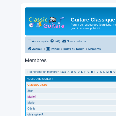
Guitare Classique
Forum de ressources (partitions, mu
gratuit, et sans publicité.
Accès rapide
FAQ
Nous contacter
Accueil
Portail
Index du forum
Membres
Membres
Rechercher un membre
•
Tous
A
B
C
D
E
F
G
H
I
J
K
L
M
N
O
NOM D’UTILISATEUR
ClassicGuitare
Jive
Marief
Marie
Cécile
christophe R