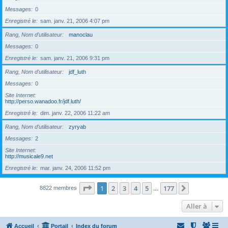
Messages
0
Enregistré le
sam. janv. 21, 2006 4:07 pm
Rang, Nom d’utilisateur
manoclau
Messages
0
Enregistré le
sam. janv. 21, 2006 9:31 pm
Rang, Nom d’utilisateur
jdf_luth
Messages
0
Site Internet
http://perso.wanadoo.fr/jdf.luth/
Enregistré le
dim. janv. 22, 2006 11:22 am
Rang, Nom d’utilisateur
zyryab
Messages
2
Site Internet
http://musicale9.net
Enregistré le
mar. janv. 24, 2006 11:52 pm
Page
1
sur
177
1
2
3
4
5
177
Suivante
8822 membres
…
Aller à
Accueil
Portail
Index du forum