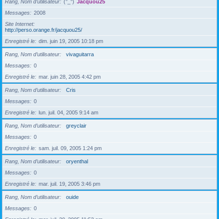
Rang, Nom d’utilisateur
(°_°)
Jacquou25
Messages
2008
Site Internet
http://perso.orange.fr/jacquou25/
Enregistré le
dim. juin 19, 2005 10:18 pm
Rang, Nom d’utilisateur
vivaguitarra
Messages
0
Enregistré le
mar. juin 28, 2005 4:42 pm
Rang, Nom d’utilisateur
Cris
Messages
0
Enregistré le
lun. juil. 04, 2005 9:14 am
Rang, Nom d’utilisateur
greyclair
Messages
0
Enregistré le
sam. juil. 09, 2005 1:24 pm
Rang, Nom d’utilisateur
oryenthal
Messages
0
Enregistré le
mar. juil. 19, 2005 3:46 pm
Rang, Nom d’utilisateur
ouide
Messages
0