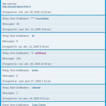
Site Internet
http://joseph.lipomi.free.fr
Enregistré le
mer. nov. 30, 2005 12:20 pm
Rang, Nom d’utilisateur
****
koyunbaba
Messages
48
Enregistré le
sam. déc. 10, 2005 4:06 pm
Rang, Nom d’utilisateur
iki
Messages
0
Enregistré le
lun. déc. 12, 2005 5:38 pm
Rang, Nom d’utilisateur
*1*
philbaux
Messages
160
Enregistré le
mer. déc. 28, 2005 10:48 pm
Rang, Nom d’utilisateur
izaho
Messages
0
Enregistré le
sam. janv. 07, 2006 1:13 am
Rang, Nom d’utilisateur
rolando
Messages
2
Enregistré le
lun. janv. 16, 2006 9:52 am
Rang, Nom d’utilisateur
Juan Carlos