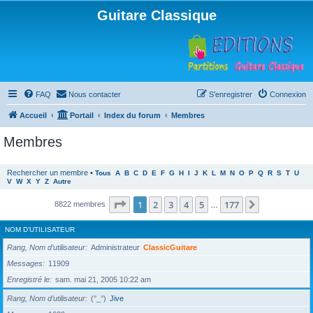
Guitare Classique
FAQ
Nous contacter
S’enregistrer
Connexion
Accueil
Portail
Index du forum
Membres
Membres
Rechercher un membre
•
Tous
A
B
C
D
E
F
G
H
I
J
K
L
M
N
O
P
Q
R
S
T
U
V
W
X
Y
Z
Autre
Page
1
sur
177
1
2
3
4
5
177
Suivante
8822 membres
…
NOM D’UTILISATEUR
Rang, Nom d’utilisateur
Administrateur
ClassicGuitare
Messages
11909
Enregistré le
sam. mai 21, 2005 10:22 am
Rang, Nom d’utilisateur
(°_°)
Jive