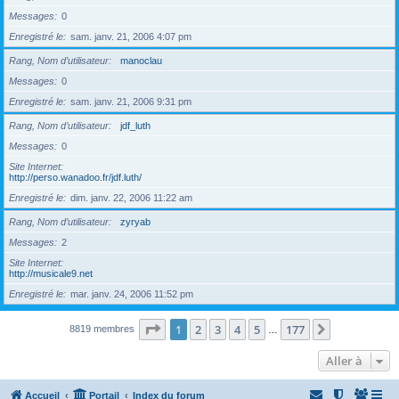
Messages
0
Enregistré le
sam. janv. 21, 2006 4:07 pm
Rang, Nom d’utilisateur
manoclau
Messages
0
Enregistré le
sam. janv. 21, 2006 9:31 pm
Rang, Nom d’utilisateur
jdf_luth
Messages
0
Site Internet
http://perso.wanadoo.fr/jdf.luth/
Enregistré le
dim. janv. 22, 2006 11:22 am
Rang, Nom d’utilisateur
zyryab
Messages
2
Site Internet
http://musicale9.net
Enregistré le
mar. janv. 24, 2006 11:52 pm
Page
1
sur
177
1
2
3
4
5
177
Suivante
8819 membres
…
Aller à
Accueil
Portail
Index du forum