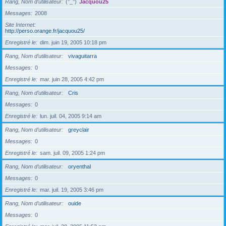
Rang, Nom d’utilisateur
(°_°)
Jacquou25
Messages
2008
Site Internet
http://perso.orange.fr/jacquou25/
Enregistré le
dim. juin 19, 2005 10:18 pm
Rang, Nom d’utilisateur
vivaguitarra
Messages
0
Enregistré le
mar. juin 28, 2005 4:42 pm
Rang, Nom d’utilisateur
Cris
Messages
0
Enregistré le
lun. juil. 04, 2005 9:14 am
Rang, Nom d’utilisateur
greyclair
Messages
0
Enregistré le
sam. juil. 09, 2005 1:24 pm
Rang, Nom d’utilisateur
oryenthal
Messages
0
Enregistré le
mar. juil. 19, 2005 3:46 pm
Rang, Nom d’utilisateur
ouide
Messages
0