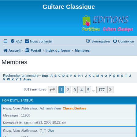
Guitare Classique
FAQ
Nous contacter
S’enregistrer
Connexion
Accueil
Portail
Index du forum
Membres
Membres
Rechercher un membre
•
Tous
A
B
C
D
E
F
G
H
I
J
K
L
M
N
O
P
Q
R
S
T
U
V
W
X
Y
Z
Autre
Page
1
sur
177
1
2
3
4
5
177
Suivante
8819 membres
…
NOM D’UTILISATEUR
Rang, Nom d’utilisateur
Administrateur
ClassicGuitare
Messages
11908
Enregistré le
sam. mai 21, 2005 10:22 am
Rang, Nom d’utilisateur
(°_°)
Jive