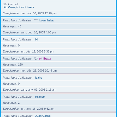
Site Internet
http://joseph.lipomi.free.fr
Enregistré le
mer. nov. 30, 2005 12:20 pm
Rang, Nom d’utilisateur
****
koyunbaba
Messages
48
Enregistré le
sam. déc. 10, 2005 4:06 pm
Rang, Nom d’utilisateur
iki
Messages
0
Enregistré le
lun. déc. 12, 2005 5:38 pm
Rang, Nom d’utilisateur
*1*
philbaux
Messages
160
Enregistré le
mer. déc. 28, 2005 10:48 pm
Rang, Nom d’utilisateur
izaho
Messages
0
Enregistré le
sam. janv. 07, 2006 1:13 am
Rang, Nom d’utilisateur
rolando
Messages
2
Enregistré le
lun. janv. 16, 2006 9:52 am
Rang, Nom d’utilisateur
Juan Carlos