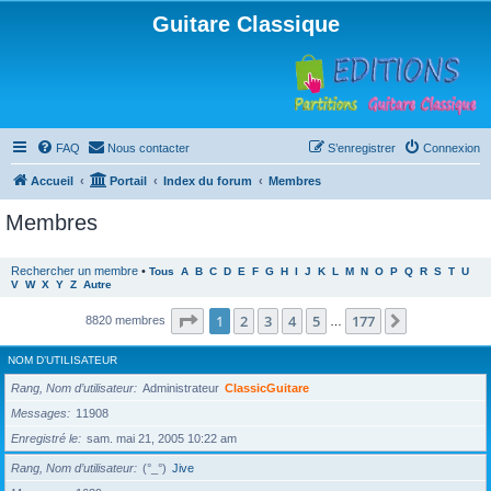
Guitare Classique
FAQ
Nous contacter
S’enregistrer
Connexion
Accueil
Portail
Index du forum
Membres
Membres
Rechercher un membre
•
Tous
A
B
C
D
E
F
G
H
I
J
K
L
M
N
O
P
Q
R
S
T
U
V
W
X
Y
Z
Autre
Page
1
sur
177
1
2
3
4
5
177
Suivante
8820 membres
…
NOM D’UTILISATEUR
Rang, Nom d’utilisateur
Administrateur
ClassicGuitare
Messages
11908
Enregistré le
sam. mai 21, 2005 10:22 am
Rang, Nom d’utilisateur
(°_°)
Jive