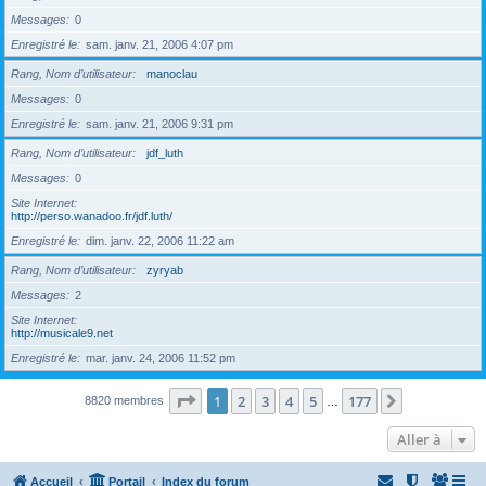
Messages
0
Enregistré le
sam. janv. 21, 2006 4:07 pm
Rang, Nom d’utilisateur
manoclau
Messages
0
Enregistré le
sam. janv. 21, 2006 9:31 pm
Rang, Nom d’utilisateur
jdf_luth
Messages
0
Site Internet
http://perso.wanadoo.fr/jdf.luth/
Enregistré le
dim. janv. 22, 2006 11:22 am
Rang, Nom d’utilisateur
zyryab
Messages
2
Site Internet
http://musicale9.net
Enregistré le
mar. janv. 24, 2006 11:52 pm
Page
1
sur
177
1
2
3
4
5
177
Suivante
8820 membres
…
Aller à
Accueil
Portail
Index du forum