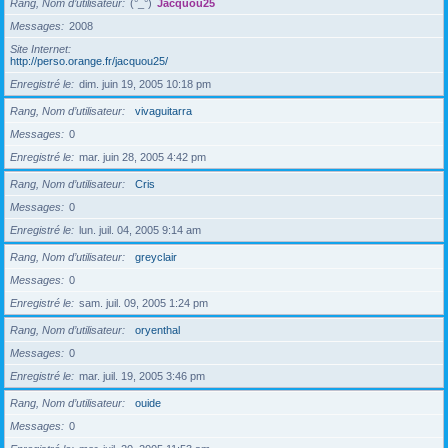
Rang, Nom d’utilisateur
(°_°)
Jacquou25
Messages
2008
Site Internet
http://perso.orange.fr/jacquou25/
Enregistré le
dim. juin 19, 2005 10:18 pm
Rang, Nom d’utilisateur
vivaguitarra
Messages
0
Enregistré le
mar. juin 28, 2005 4:42 pm
Rang, Nom d’utilisateur
Cris
Messages
0
Enregistré le
lun. juil. 04, 2005 9:14 am
Rang, Nom d’utilisateur
greyclair
Messages
0
Enregistré le
sam. juil. 09, 2005 1:24 pm
Rang, Nom d’utilisateur
oryenthal
Messages
0
Enregistré le
mar. juil. 19, 2005 3:46 pm
Rang, Nom d’utilisateur
ouide
Messages
0