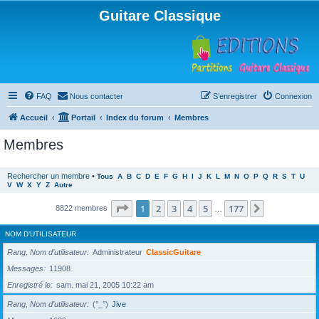
Guitare Classique
FAQ
Nous contacter
S’enregistrer
Connexion
Accueil
Portail
Index du forum
Membres
Membres
Rechercher un membre
•
Tous
A
B
C
D
E
F
G
H
I
J
K
L
M
N
O
P
Q
R
S
T
U
V
W
X
Y
Z
Autre
Page
1
sur
177
1
2
3
4
5
177
Suivante
8822 membres
…
NOM D’UTILISATEUR
Rang, Nom d’utilisateur
Administrateur
ClassicGuitare
Messages
11908
Enregistré le
sam. mai 21, 2005 10:22 am
Rang, Nom d’utilisateur
(°_°)
Jive