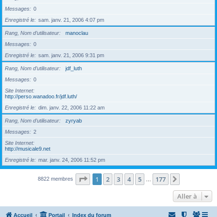
Messages
0
Enregistré le
sam. janv. 21, 2006 4:07 pm
Rang, Nom d’utilisateur
manoclau
Messages
0
Enregistré le
sam. janv. 21, 2006 9:31 pm
Rang, Nom d’utilisateur
jdf_luth
Messages
0
Site Internet
http://perso.wanadoo.fr/jdf.luth/
Enregistré le
dim. janv. 22, 2006 11:22 am
Rang, Nom d’utilisateur
zyryab
Messages
2
Site Internet
http://musicale9.net
Enregistré le
mar. janv. 24, 2006 11:52 pm
Page
1
sur
177
1
2
3
4
5
177
Suivante
8822 membres
…
Aller à
Accueil
Portail
Index du forum