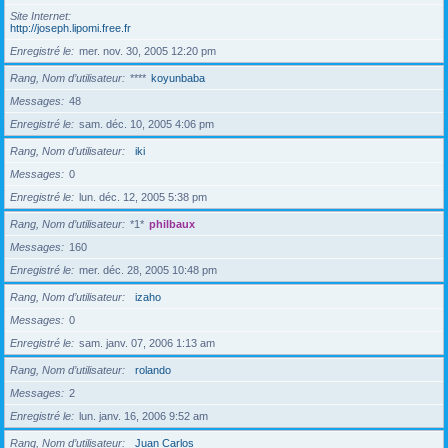
Site Internet
http://joseph.lipomi.free.fr
Enregistré le
mer. nov. 30, 2005 12:20 pm
Rang, Nom d’utilisateur
****
koyunbaba
Messages
48
Enregistré le
sam. déc. 10, 2005 4:06 pm
Rang, Nom d’utilisateur
iki
Messages
0
Enregistré le
lun. déc. 12, 2005 5:38 pm
Rang, Nom d’utilisateur
*1*
philbaux
Messages
160
Enregistré le
mer. déc. 28, 2005 10:48 pm
Rang, Nom d’utilisateur
izaho
Messages
0
Enregistré le
sam. janv. 07, 2006 1:13 am
Rang, Nom d’utilisateur
rolando
Messages
2
Enregistré le
lun. janv. 16, 2006 9:52 am
Rang, Nom d’utilisateur
Juan Carlos