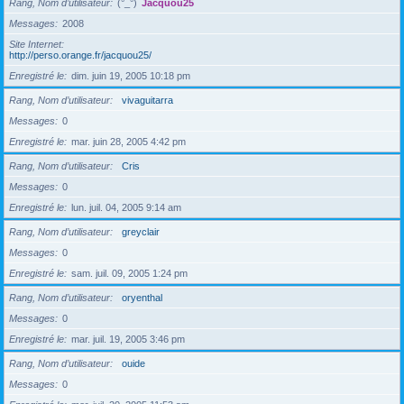
Rang, Nom d’utilisateur
(°_°)
Jacquou25
Messages
2008
Site Internet
http://perso.orange.fr/jacquou25/
Enregistré le
dim. juin 19, 2005 10:18 pm
Rang, Nom d’utilisateur
vivaguitarra
Messages
0
Enregistré le
mar. juin 28, 2005 4:42 pm
Rang, Nom d’utilisateur
Cris
Messages
0
Enregistré le
lun. juil. 04, 2005 9:14 am
Rang, Nom d’utilisateur
greyclair
Messages
0
Enregistré le
sam. juil. 09, 2005 1:24 pm
Rang, Nom d’utilisateur
oryenthal
Messages
0
Enregistré le
mar. juil. 19, 2005 3:46 pm
Rang, Nom d’utilisateur
ouide
Messages
0