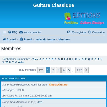
Guitare Classique
FAQ
Nous contacter
S’enregistrer
Connexion
Accueil
Portail
Index du forum
Membres
Membres
Rechercher un membre
•
Tous
A
B
C
D
E
F
G
H
I
J
K
L
M
N
O
P
Q
R
S
T
U
V
W
X
Y
Z
Autre
Page
1
sur
177
1
2
3
4
5
177
Suivante
8822 membres
…
NOM D’UTILISATEUR
Rang, Nom d’utilisateur
Administrateur
ClassicGuitare
Messages
11908
Enregistré le
sam. mai 21, 2005 10:22 am
Rang, Nom d’utilisateur
(°_°)
Jive