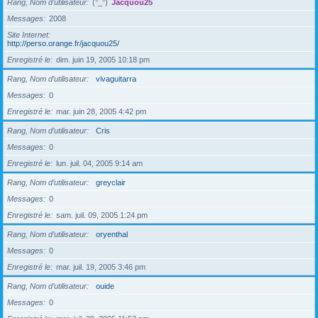
Rang, Nom d’utilisateur
(°_°)
Jacquou25
Messages
2008
Site Internet
http://perso.orange.fr/jacquou25/
Enregistré le
dim. juin 19, 2005 10:18 pm
Rang, Nom d’utilisateur
vivaguitarra
Messages
0
Enregistré le
mar. juin 28, 2005 4:42 pm
Rang, Nom d’utilisateur
Cris
Messages
0
Enregistré le
lun. juil. 04, 2005 9:14 am
Rang, Nom d’utilisateur
greyclair
Messages
0
Enregistré le
sam. juil. 09, 2005 1:24 pm
Rang, Nom d’utilisateur
oryenthal
Messages
0
Enregistré le
mar. juil. 19, 2005 3:46 pm
Rang, Nom d’utilisateur
ouide
Messages
0