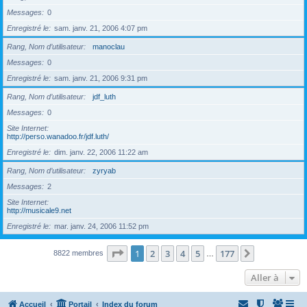
Messages
0
Enregistré le
sam. janv. 21, 2006 4:07 pm
Rang, Nom d’utilisateur
manoclau
Messages
0
Enregistré le
sam. janv. 21, 2006 9:31 pm
Rang, Nom d’utilisateur
jdf_luth
Messages
0
Site Internet
http://perso.wanadoo.fr/jdf.luth/
Enregistré le
dim. janv. 22, 2006 11:22 am
Rang, Nom d’utilisateur
zyryab
Messages
2
Site Internet
http://musicale9.net
Enregistré le
mar. janv. 24, 2006 11:52 pm
Page
1
sur
177
1
2
3
4
5
177
Suivante
8822 membres
…
Aller à
Accueil
Portail
Index du forum