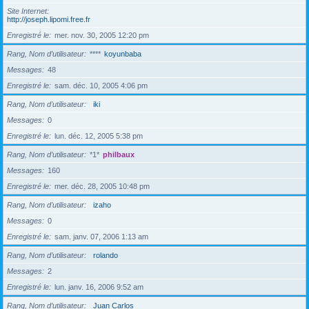
Site Internet
http://joseph.lipomi.free.fr
Enregistré le
mer. nov. 30, 2005 12:20 pm
Rang, Nom d’utilisateur
****
koyunbaba
Messages
48
Enregistré le
sam. déc. 10, 2005 4:06 pm
Rang, Nom d’utilisateur
iki
Messages
0
Enregistré le
lun. déc. 12, 2005 5:38 pm
Rang, Nom d’utilisateur
*1*
philbaux
Messages
160
Enregistré le
mer. déc. 28, 2005 10:48 pm
Rang, Nom d’utilisateur
izaho
Messages
0
Enregistré le
sam. janv. 07, 2006 1:13 am
Rang, Nom d’utilisateur
rolando
Messages
2
Enregistré le
lun. janv. 16, 2006 9:52 am
Rang, Nom d’utilisateur
Juan Carlos