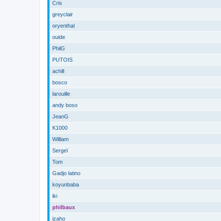
Cris
greyclair
oryenthal
ouide
PhilG
PUTOIS
achill
bosco
larouille
andy boso
JeanG
K1000
William
Sergeï
Tom
Gadjo latino
koyunbaba
iki
philbaux
izaho