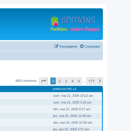
S’enregistrer
Connexion
Page
1
sur
177
1
2
3
4
5
177
Suivante
8820 membres
…
ENREGISTRÉ LE
sam. mai 21, 2005 10:22 am
sam. mai 21, 2005 3:26 pm
dim. mai 22, 2005 8:27 am
jeu. mai 26, 2005 10:48 am
dim. mai 29, 2005 10:30 pm
jeu. juin 02, 2005 6:57 pm