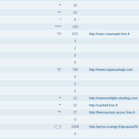
**
10
***
23
*
6
*****
120
*3*
672
http://marc.saumade.free.fr
3
2
0
0
*3*
766
http://www.roquecarbajo.com
0
0
2
**
12
http://manoushlight.skyblog.com
**
12
http://canbell.free.fr
***
27
http://hieronymus.assoc.free.fr
0
(°_°)
2008
http://perso.orange.fr/jacquou25/
0