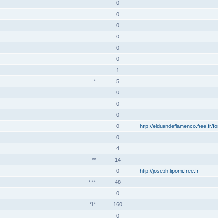
0
0
0
0
0
0
1
*
5
0
0
0
0
http://elduendeflamenco.free.fr/f
0
4
**
14
0
http://joseph.lipomi.free.fr
****
48
0
*1*
160
0