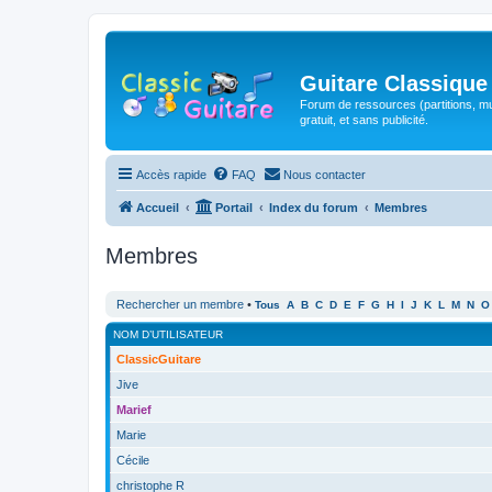
Guitare Classique
Forum de ressources (partitions, mu
gratuit, et sans publicité.
Accès rapide
FAQ
Nous contacter
Accueil
Portail
Index du forum
Membres
Membres
Rechercher un membre
•
Tous
A
B
C
D
E
F
G
H
I
J
K
L
M
N
O
NOM D’UTILISATEUR
ClassicGuitare
Jive
Marief
Marie
Cécile
christophe R