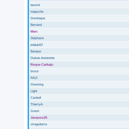
laurent
mapuche
Dominique
Bernard
Marc
Stéphane
patjuju62
Banquo
Dubuis Antoinette
Roque Carbajo
bruce
RAJI
Gherking
Light
Canbell
ThierryA
Guest
Jacquou25
vivaguitarra