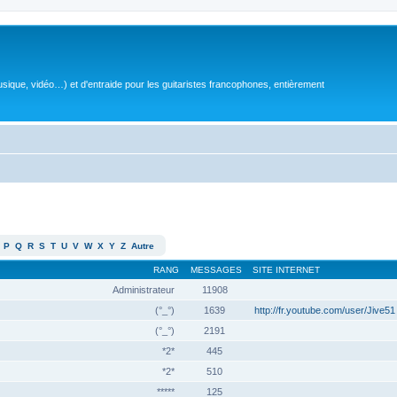
sique, vidéo…) et d'entraide pour les guitaristes francophones, entièrement
P
Q
R
S
T
U
V
W
X
Y
Z
Autre
RANG
MESSAGES
SITE INTERNET
Administrateur
11908
(°_°)
1639
http://fr.youtube.com/user/Jive51
(°_°)
2191
*2*
445
*2*
510
*****
125