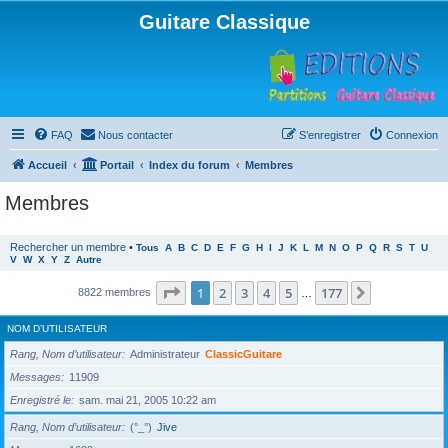
Guitare Classique
FAQ
Nous contacter
S’enregistrer
Connexion
Accueil
Portail
Index du forum
Membres
Membres
Rechercher un membre
•
Tous
A
B
C
D
E
F
G
H
I
J
K
L
M
N
O
P
Q
R
S
T
U
V
W
X
Y
Z
Autre
Page
1
sur
177
1
2
3
4
5
177
Suivante
8822 membres
…
NOM D’UTILISATEUR
Rang, Nom d’utilisateur
Administrateur
ClassicGuitare
Messages
11909
Enregistré le
sam. mai 21, 2005 10:22 am
Rang, Nom d’utilisateur
(°_°)
Jive