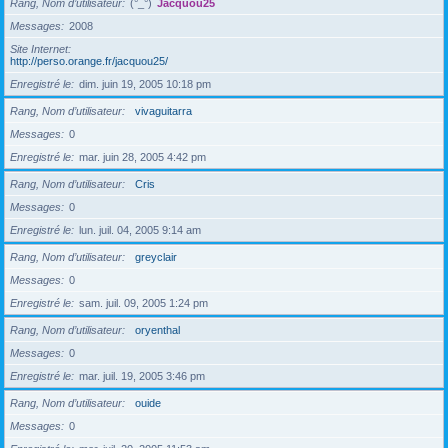
Rang, Nom d’utilisateur
(°_°)
Jacquou25
Messages
2008
Site Internet
http://perso.orange.fr/jacquou25/
Enregistré le
dim. juin 19, 2005 10:18 pm
Rang, Nom d’utilisateur
vivaguitarra
Messages
0
Enregistré le
mar. juin 28, 2005 4:42 pm
Rang, Nom d’utilisateur
Cris
Messages
0
Enregistré le
lun. juil. 04, 2005 9:14 am
Rang, Nom d’utilisateur
greyclair
Messages
0
Enregistré le
sam. juil. 09, 2005 1:24 pm
Rang, Nom d’utilisateur
oryenthal
Messages
0
Enregistré le
mar. juil. 19, 2005 3:46 pm
Rang, Nom d’utilisateur
ouide
Messages
0