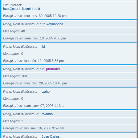
Site Internet
http://joseph.lipomi.free.fr
Enregistré le
mer. nov. 30, 2005 12:20 pm
Rang, Nom d’utilisateur
****
koyunbaba
Messages
48
Enregistré le
sam. déc. 10, 2005 4:06 pm
Rang, Nom d’utilisateur
iki
Messages
0
Enregistré le
lun. déc. 12, 2005 5:38 pm
Rang, Nom d’utilisateur
*1*
philbaux
Messages
160
Enregistré le
mer. déc. 28, 2005 10:48 pm
Rang, Nom d’utilisateur
izaho
Messages
0
Enregistré le
sam. janv. 07, 2006 1:13 am
Rang, Nom d’utilisateur
rolando
Messages
2
Enregistré le
lun. janv. 16, 2006 9:52 am
Rang, Nom d’utilisateur
Juan Carlos