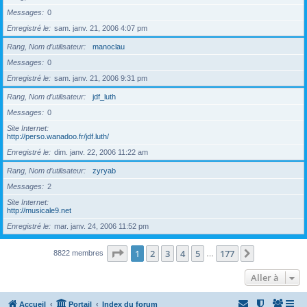
Messages
0
Enregistré le
sam. janv. 21, 2006 4:07 pm
Rang, Nom d’utilisateur
manoclau
Messages
0
Enregistré le
sam. janv. 21, 2006 9:31 pm
Rang, Nom d’utilisateur
jdf_luth
Messages
0
Site Internet
http://perso.wanadoo.fr/jdf.luth/
Enregistré le
dim. janv. 22, 2006 11:22 am
Rang, Nom d’utilisateur
zyryab
Messages
2
Site Internet
http://musicale9.net
Enregistré le
mar. janv. 24, 2006 11:52 pm
Page
1
sur
177
1
2
3
4
5
177
Suivante
8822 membres
…
Aller à
Accueil
Portail
Index du forum