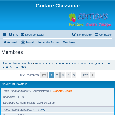
Guitare Classique
FAQ
Nous contacter
S’enregistrer
Connexion
Accueil
Portail
Index du forum
Membres
Membres
Rechercher un membre
•
Tous
A
B
C
D
E
F
G
H
I
J
K
L
M
N
O
P
Q
R
S
T
U
V
W
X
Y
Z
Autre
Page
1
sur
177
1
2
3
4
5
177
Suivante
8822 membres
…
NOM D’UTILISATEUR
Rang, Nom d’utilisateur
Administrateur
ClassicGuitare
Messages
11909
Enregistré le
sam. mai 21, 2005 10:22 am
Rang, Nom d’utilisateur
(°_°)
Jive