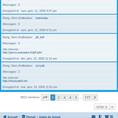
Messages
0
Enregistré le
sam. janv. 21, 2006 4:07 pm
Rang, Nom d’utilisateur
manoclau
Messages
0
Enregistré le
sam. janv. 21, 2006 9:31 pm
Rang, Nom d’utilisateur
jdf_luth
Messages
0
Site Internet
http://perso.wanadoo.fr/jdf.luth/
Enregistré le
dim. janv. 22, 2006 11:22 am
Rang, Nom d’utilisateur
zyryab
Messages
2
Site Internet
http://musicale9.net
Enregistré le
mar. janv. 24, 2006 11:52 pm
Page
1
sur
177
1
2
3
4
5
177
Suivante
8822 membres
…
Aller à
Accueil
Portail
Index du forum