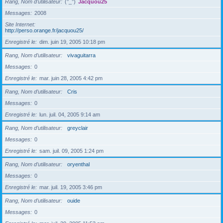
Rang, Nom d’utilisateur
(°_°)
Jacquou25
Messages
2008
Site Internet
http://perso.orange.fr/jacquou25/
Enregistré le
dim. juin 19, 2005 10:18 pm
Rang, Nom d’utilisateur
vivaguitarra
Messages
0
Enregistré le
mar. juin 28, 2005 4:42 pm
Rang, Nom d’utilisateur
Cris
Messages
0
Enregistré le
lun. juil. 04, 2005 9:14 am
Rang, Nom d’utilisateur
greyclair
Messages
0
Enregistré le
sam. juil. 09, 2005 1:24 pm
Rang, Nom d’utilisateur
oryenthal
Messages
0
Enregistré le
mar. juil. 19, 2005 3:46 pm
Rang, Nom d’utilisateur
ouide
Messages
0