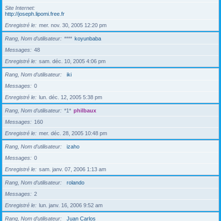
Site Internet
http://joseph.lipomi.free.fr
Enregistré le
mer. nov. 30, 2005 12:20 pm
Rang, Nom d’utilisateur
****
koyunbaba
Messages
48
Enregistré le
sam. déc. 10, 2005 4:06 pm
Rang, Nom d’utilisateur
iki
Messages
0
Enregistré le
lun. déc. 12, 2005 5:38 pm
Rang, Nom d’utilisateur
*1*
philbaux
Messages
160
Enregistré le
mer. déc. 28, 2005 10:48 pm
Rang, Nom d’utilisateur
izaho
Messages
0
Enregistré le
sam. janv. 07, 2006 1:13 am
Rang, Nom d’utilisateur
rolando
Messages
2
Enregistré le
lun. janv. 16, 2006 9:52 am
Rang, Nom d’utilisateur
Juan Carlos