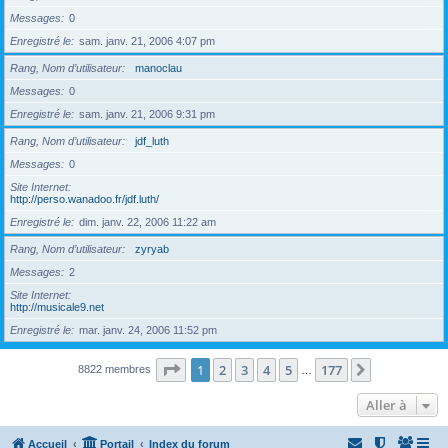
Messages
0
Enregistré le
sam. janv. 21, 2006 4:07 pm
Rang, Nom d’utilisateur
manoclau
Messages
0
Enregistré le
sam. janv. 21, 2006 9:31 pm
Rang, Nom d’utilisateur
jdf_luth
Messages
0
Site Internet
http://perso.wanadoo.fr/jdf.luth/
Enregistré le
dim. janv. 22, 2006 11:22 am
Rang, Nom d’utilisateur
zyryab
Messages
2
Site Internet
http://musicale9.net
Enregistré le
mar. janv. 24, 2006 11:52 pm
Page
1
sur
177
1
2
3
4
5
177
Suivante
8822 membres
…
Aller à
Accueil
Portail
Index du forum