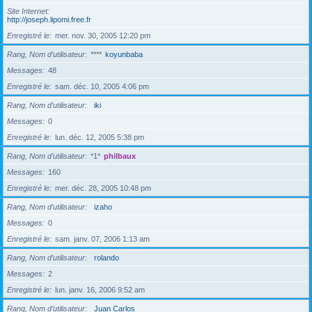
Site Internet
http://joseph.lipomi.free.fr
Enregistré le
mer. nov. 30, 2005 12:20 pm
Rang, Nom d’utilisateur
****
koyunbaba
Messages
48
Enregistré le
sam. déc. 10, 2005 4:06 pm
Rang, Nom d’utilisateur
iki
Messages
0
Enregistré le
lun. déc. 12, 2005 5:38 pm
Rang, Nom d’utilisateur
*1*
philbaux
Messages
160
Enregistré le
mer. déc. 28, 2005 10:48 pm
Rang, Nom d’utilisateur
izaho
Messages
0
Enregistré le
sam. janv. 07, 2006 1:13 am
Rang, Nom d’utilisateur
rolando
Messages
2
Enregistré le
lun. janv. 16, 2006 9:52 am
Rang, Nom d’utilisateur
Juan Carlos