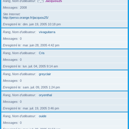
Rang, Nom d’utilisateur
(°_°)
Jacquou25
Messages
2008
Site Internet
http://perso.orange.fr/jacquou25/
Enregistré le
dim. juin 19, 2005 10:18 pm
Rang, Nom d’utilisateur
vivaguitarra
Messages
0
Enregistré le
mar. juin 28, 2005 4:42 pm
Rang, Nom d’utilisateur
Cris
Messages
0
Enregistré le
lun. juil. 04, 2005 9:14 am
Rang, Nom d’utilisateur
greyclair
Messages
0
Enregistré le
sam. juil. 09, 2005 1:24 pm
Rang, Nom d’utilisateur
oryenthal
Messages
0
Enregistré le
mar. juil. 19, 2005 3:46 pm
Rang, Nom d’utilisateur
ouide
Messages
0