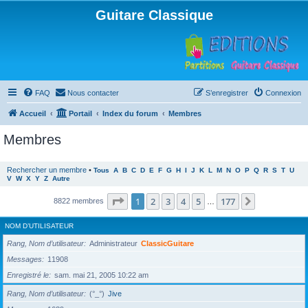
Guitare Classique
FAQ
Nous contacter
S’enregistrer
Connexion
Accueil
Portail
Index du forum
Membres
Membres
Rechercher un membre
•
Tous
A
B
C
D
E
F
G
H
I
J
K
L
M
N
O
P
Q
R
S
T
U
V
W
X
Y
Z
Autre
Page
1
sur
177
1
2
3
4
5
177
Suivante
8822 membres
…
NOM D’UTILISATEUR
Rang, Nom d’utilisateur
Administrateur
ClassicGuitare
Messages
11908
Enregistré le
sam. mai 21, 2005 10:22 am
Rang, Nom d’utilisateur
(°_°)
Jive