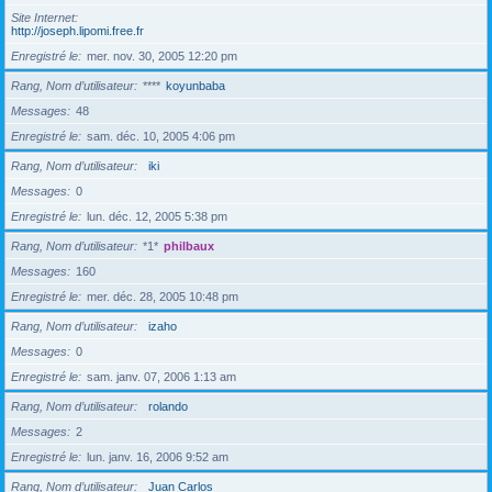
Site Internet
http://joseph.lipomi.free.fr
Enregistré le
mer. nov. 30, 2005 12:20 pm
Rang, Nom d’utilisateur
****
koyunbaba
Messages
48
Enregistré le
sam. déc. 10, 2005 4:06 pm
Rang, Nom d’utilisateur
iki
Messages
0
Enregistré le
lun. déc. 12, 2005 5:38 pm
Rang, Nom d’utilisateur
*1*
philbaux
Messages
160
Enregistré le
mer. déc. 28, 2005 10:48 pm
Rang, Nom d’utilisateur
izaho
Messages
0
Enregistré le
sam. janv. 07, 2006 1:13 am
Rang, Nom d’utilisateur
rolando
Messages
2
Enregistré le
lun. janv. 16, 2006 9:52 am
Rang, Nom d’utilisateur
Juan Carlos