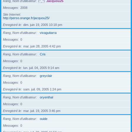
Rang, Nom d’utilisateur
(°_°)
Jacquou25
Messages
2008
Site Internet
http://perso.orange.fr/jacquou25/
Enregistré le
dim. juin 19, 2005 10:18 pm
Rang, Nom d’utilisateur
vivaguitarra
Messages
0
Enregistré le
mar. juin 28, 2005 4:42 pm
Rang, Nom d’utilisateur
Cris
Messages
0
Enregistré le
lun. juil. 04, 2005 9:14 am
Rang, Nom d’utilisateur
greyclair
Messages
0
Enregistré le
sam. juil. 09, 2005 1:24 pm
Rang, Nom d’utilisateur
oryenthal
Messages
0
Enregistré le
mar. juil. 19, 2005 3:46 pm
Rang, Nom d’utilisateur
ouide
Messages
0