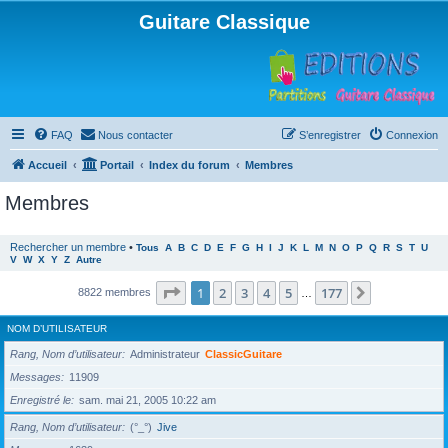
Guitare Classique
FAQ
Nous contacter
S’enregistrer
Connexion
Accueil
Portail
Index du forum
Membres
Membres
Rechercher un membre
•
Tous
A
B
C
D
E
F
G
H
I
J
K
L
M
N
O
P
Q
R
S
T
U
V
W
X
Y
Z
Autre
Page
1
sur
177
1
2
3
4
5
177
Suivante
8822 membres
…
NOM D’UTILISATEUR
Rang, Nom d’utilisateur
Administrateur
ClassicGuitare
Messages
11909
Enregistré le
sam. mai 21, 2005 10:22 am
Rang, Nom d’utilisateur
(°_°)
Jive