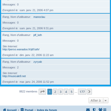
Messages
0
Enregistré le
sam. janv. 21, 2006 4:07 pm
Rang, Nom d’utilisateur
manoclau
Messages
0
Enregistré le
sam. janv. 21, 2006 9:31 pm
Rang, Nom d’utilisateur
jdf_luth
Messages
0
Site Internet
http://perso.wanadoo.fr/jdf.luth/
Enregistré le
dim. janv. 22, 2006 11:22 am
Rang, Nom d’utilisateur
zyryab
Messages
2
Site Internet
http://musicale9.net
Enregistré le
mar. janv. 24, 2006 11:52 pm
Page
1
sur
177
1
2
3
4
5
177
Suivante
8822 membres
…
Aller à
Accueil
Portail
Index du forum