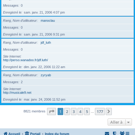
Messages
0
Enregistré le
sam. janv. 21, 2006 4:07 pm
Rang, Nom d’utilisateur
manoclau
Messages
0
Enregistré le
sam. janv. 21, 2006 9:31 pm
Rang, Nom d’utilisateur
jdf_luth
Messages
0
Site Internet
http://perso.wanadoo.fr/jdf.luth/
Enregistré le
dim. janv. 22, 2006 11:22 am
Rang, Nom d’utilisateur
zyryab
Messages
2
Site Internet
http://musicale9.net
Enregistré le
mar. janv. 24, 2006 11:52 pm
Page
1
sur
177
1
2
3
4
5
177
Suivante
8821 membres
…
Aller à
Accueil
Portail
Index du forum