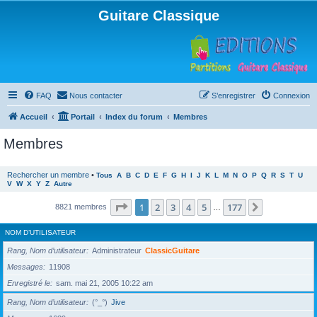
Guitare Classique
FAQ
Nous contacter
S’enregistrer
Connexion
Accueil
Portail
Index du forum
Membres
Membres
Rechercher un membre
•
Tous
A
B
C
D
E
F
G
H
I
J
K
L
M
N
O
P
Q
R
S
T
U
V
W
X
Y
Z
Autre
Page
1
sur
177
1
2
3
4
5
177
Suivante
8821 membres
…
NOM D’UTILISATEUR
Rang, Nom d’utilisateur
Administrateur
ClassicGuitare
Messages
11908
Enregistré le
sam. mai 21, 2005 10:22 am
Rang, Nom d’utilisateur
(°_°)
Jive