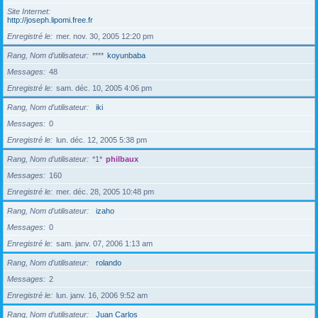
Site Internet
http://joseph.lipomi.free.fr
Enregistré le
mer. nov. 30, 2005 12:20 pm
Rang, Nom d’utilisateur
****
koyunbaba
Messages
48
Enregistré le
sam. déc. 10, 2005 4:06 pm
Rang, Nom d’utilisateur
iki
Messages
0
Enregistré le
lun. déc. 12, 2005 5:38 pm
Rang, Nom d’utilisateur
*1*
philbaux
Messages
160
Enregistré le
mer. déc. 28, 2005 10:48 pm
Rang, Nom d’utilisateur
izaho
Messages
0
Enregistré le
sam. janv. 07, 2006 1:13 am
Rang, Nom d’utilisateur
rolando
Messages
2
Enregistré le
lun. janv. 16, 2006 9:52 am
Rang, Nom d’utilisateur
Juan Carlos