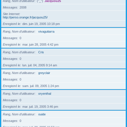
Rang, Nom d’utilisateur
(°_°)
Jacquou25
Messages
2008
Site Internet
http://perso.orange.fr/jacquou25/
Enregistré le
dim. juin 19, 2005 10:18 pm
Rang, Nom d’utilisateur
vivaguitarra
Messages
0
Enregistré le
mar. juin 28, 2005 4:42 pm
Rang, Nom d’utilisateur
Cris
Messages
0
Enregistré le
lun. juil. 04, 2005 9:14 am
Rang, Nom d’utilisateur
greyclair
Messages
0
Enregistré le
sam. juil. 09, 2005 1:24 pm
Rang, Nom d’utilisateur
oryenthal
Messages
0
Enregistré le
mar. juil. 19, 2005 3:46 pm
Rang, Nom d’utilisateur
ouide
Messages
0