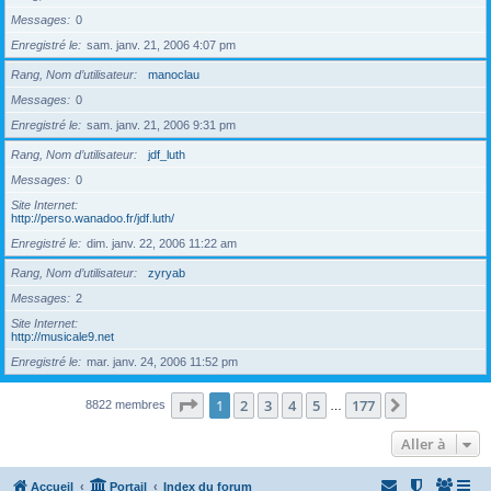
Messages
0
Enregistré le
sam. janv. 21, 2006 4:07 pm
Rang, Nom d’utilisateur
manoclau
Messages
0
Enregistré le
sam. janv. 21, 2006 9:31 pm
Rang, Nom d’utilisateur
jdf_luth
Messages
0
Site Internet
http://perso.wanadoo.fr/jdf.luth/
Enregistré le
dim. janv. 22, 2006 11:22 am
Rang, Nom d’utilisateur
zyryab
Messages
2
Site Internet
http://musicale9.net
Enregistré le
mar. janv. 24, 2006 11:52 pm
Page
1
sur
177
1
2
3
4
5
177
Suivante
8822 membres
…
Aller à
Accueil
Portail
Index du forum