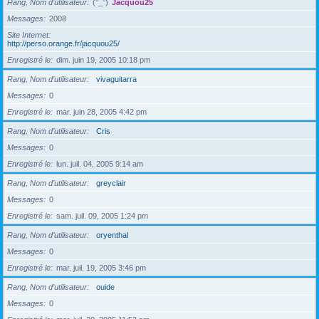
Rang, Nom d’utilisateur
(°_°)
Jacquou25
Messages
2008
Site Internet
http://perso.orange.fr/jacquou25/
Enregistré le
dim. juin 19, 2005 10:18 pm
Rang, Nom d’utilisateur
vivaguitarra
Messages
0
Enregistré le
mar. juin 28, 2005 4:42 pm
Rang, Nom d’utilisateur
Cris
Messages
0
Enregistré le
lun. juil. 04, 2005 9:14 am
Rang, Nom d’utilisateur
greyclair
Messages
0
Enregistré le
sam. juil. 09, 2005 1:24 pm
Rang, Nom d’utilisateur
oryenthal
Messages
0
Enregistré le
mar. juil. 19, 2005 3:46 pm
Rang, Nom d’utilisateur
ouide
Messages
0