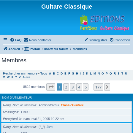
Guitare Classique
FAQ
Nous contacter
S’enregistrer
Connexion
Accueil
Portail
Index du forum
Membres
Membres
Rechercher un membre
•
Tous
A
B
C
D
E
F
G
H
I
J
K
L
M
N
O
P
Q
R
S
T
U
V
W
X
Y
Z
Autre
Page
1
sur
177
1
2
3
4
5
177
Suivante
8822 membres
…
NOM D’UTILISATEUR
Rang, Nom d’utilisateur
Administrateur
ClassicGuitare
Messages
11909
Enregistré le
sam. mai 21, 2005 10:22 am
Rang, Nom d’utilisateur
(°_°)
Jive