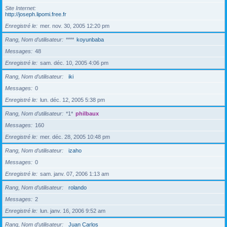
Site Internet
http://joseph.lipomi.free.fr
Enregistré le
mer. nov. 30, 2005 12:20 pm
Rang, Nom d’utilisateur
****
koyunbaba
Messages
48
Enregistré le
sam. déc. 10, 2005 4:06 pm
Rang, Nom d’utilisateur
iki
Messages
0
Enregistré le
lun. déc. 12, 2005 5:38 pm
Rang, Nom d’utilisateur
*1*
philbaux
Messages
160
Enregistré le
mer. déc. 28, 2005 10:48 pm
Rang, Nom d’utilisateur
izaho
Messages
0
Enregistré le
sam. janv. 07, 2006 1:13 am
Rang, Nom d’utilisateur
rolando
Messages
2
Enregistré le
lun. janv. 16, 2006 9:52 am
Rang, Nom d’utilisateur
Juan Carlos