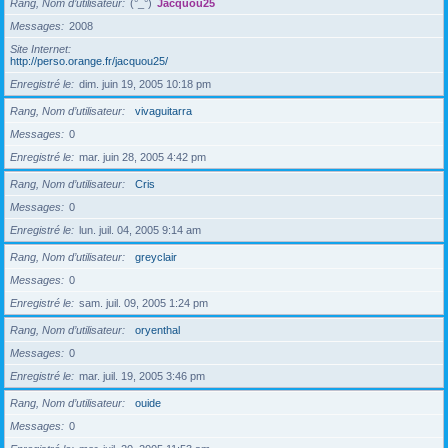
Rang, Nom d’utilisateur
(°_°)
Jacquou25
Messages
2008
Site Internet
http://perso.orange.fr/jacquou25/
Enregistré le
dim. juin 19, 2005 10:18 pm
Rang, Nom d’utilisateur
vivaguitarra
Messages
0
Enregistré le
mar. juin 28, 2005 4:42 pm
Rang, Nom d’utilisateur
Cris
Messages
0
Enregistré le
lun. juil. 04, 2005 9:14 am
Rang, Nom d’utilisateur
greyclair
Messages
0
Enregistré le
sam. juil. 09, 2005 1:24 pm
Rang, Nom d’utilisateur
oryenthal
Messages
0
Enregistré le
mar. juil. 19, 2005 3:46 pm
Rang, Nom d’utilisateur
ouide
Messages
0