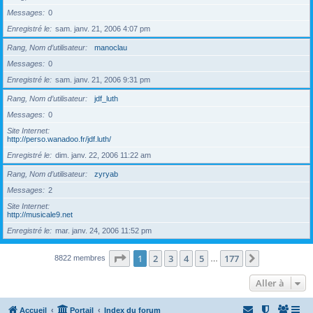
Messages
0
Enregistré le
sam. janv. 21, 2006 4:07 pm
Rang, Nom d’utilisateur
manoclau
Messages
0
Enregistré le
sam. janv. 21, 2006 9:31 pm
Rang, Nom d’utilisateur
jdf_luth
Messages
0
Site Internet
http://perso.wanadoo.fr/jdf.luth/
Enregistré le
dim. janv. 22, 2006 11:22 am
Rang, Nom d’utilisateur
zyryab
Messages
2
Site Internet
http://musicale9.net
Enregistré le
mar. janv. 24, 2006 11:52 pm
Page
1
sur
177
1
2
3
4
5
177
Suivante
8822 membres
…
Aller à
Accueil
Portail
Index du forum