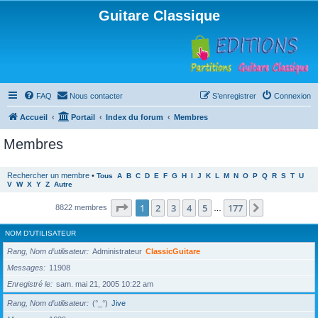
Guitare Classique
FAQ
Nous contacter
S’enregistrer
Connexion
Accueil
Portail
Index du forum
Membres
Membres
Rechercher un membre
•
Tous
A
B
C
D
E
F
G
H
I
J
K
L
M
N
O
P
Q
R
S
T
U
V
W
X
Y
Z
Autre
Page
1
sur
177
1
2
3
4
5
177
Suivante
8822 membres
…
NOM D’UTILISATEUR
Rang, Nom d’utilisateur
Administrateur
ClassicGuitare
Messages
11908
Enregistré le
sam. mai 21, 2005 10:22 am
Rang, Nom d’utilisateur
(°_°)
Jive