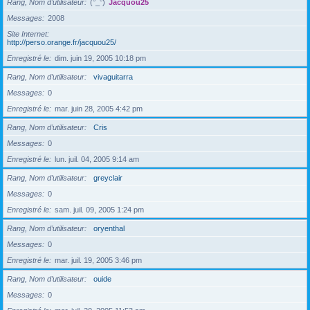
Rang, Nom d’utilisateur
(°_°)
Jacquou25
Messages
2008
Site Internet
http://perso.orange.fr/jacquou25/
Enregistré le
dim. juin 19, 2005 10:18 pm
Rang, Nom d’utilisateur
vivaguitarra
Messages
0
Enregistré le
mar. juin 28, 2005 4:42 pm
Rang, Nom d’utilisateur
Cris
Messages
0
Enregistré le
lun. juil. 04, 2005 9:14 am
Rang, Nom d’utilisateur
greyclair
Messages
0
Enregistré le
sam. juil. 09, 2005 1:24 pm
Rang, Nom d’utilisateur
oryenthal
Messages
0
Enregistré le
mar. juil. 19, 2005 3:46 pm
Rang, Nom d’utilisateur
ouide
Messages
0