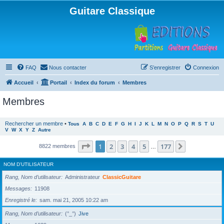
Guitare Classique
FAQ
Nous contacter
S’enregistrer
Connexion
Accueil
Portail
Index du forum
Membres
Membres
Rechercher un membre
•
Tous
A
B
C
D
E
F
G
H
I
J
K
L
M
N
O
P
Q
R
S
T
U
V
W
X
Y
Z
Autre
Page
1
sur
177
1
2
3
4
5
177
Suivante
8822 membres
…
NOM D’UTILISATEUR
Rang, Nom d’utilisateur
Administrateur
ClassicGuitare
Messages
11908
Enregistré le
sam. mai 21, 2005 10:22 am
Rang, Nom d’utilisateur
(°_°)
Jive