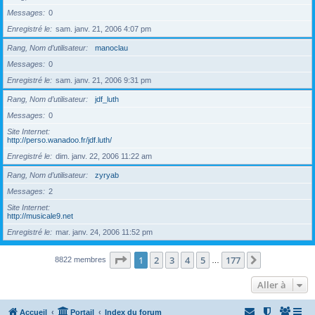
Messages
0
Enregistré le
sam. janv. 21, 2006 4:07 pm
Rang, Nom d’utilisateur
manoclau
Messages
0
Enregistré le
sam. janv. 21, 2006 9:31 pm
Rang, Nom d’utilisateur
jdf_luth
Messages
0
Site Internet
http://perso.wanadoo.fr/jdf.luth/
Enregistré le
dim. janv. 22, 2006 11:22 am
Rang, Nom d’utilisateur
zyryab
Messages
2
Site Internet
http://musicale9.net
Enregistré le
mar. janv. 24, 2006 11:52 pm
Page
1
sur
177
1
2
3
4
5
177
Suivante
8822 membres
…
Aller à
Accueil
Portail
Index du forum