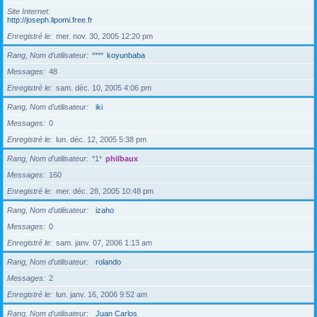
Site Internet
http://joseph.lipomi.free.fr
Enregistré le
mer. nov. 30, 2005 12:20 pm
Rang, Nom d’utilisateur
****
koyunbaba
Messages
48
Enregistré le
sam. déc. 10, 2005 4:06 pm
Rang, Nom d’utilisateur
iki
Messages
0
Enregistré le
lun. déc. 12, 2005 5:38 pm
Rang, Nom d’utilisateur
*1*
philbaux
Messages
160
Enregistré le
mer. déc. 28, 2005 10:48 pm
Rang, Nom d’utilisateur
izaho
Messages
0
Enregistré le
sam. janv. 07, 2006 1:13 am
Rang, Nom d’utilisateur
rolando
Messages
2
Enregistré le
lun. janv. 16, 2006 9:52 am
Rang, Nom d’utilisateur
Juan Carlos