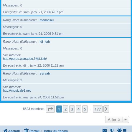
Messages
0
Enregistré le
sam. janv. 21, 2006 4:07 pm
Rang, Nom d’utilisateur
manoclau
Messages
0
Enregistré le
sam. janv. 21, 2006 9:31 pm
Rang, Nom d’utilisateur
jdf_luth
Messages
0
Site Internet
http://perso.wanadoo.fr/jdf.luth/
Enregistré le
dim. janv. 22, 2006 11:22 am
Rang, Nom d’utilisateur
zyryab
Messages
2
Site Internet
http://musicale9.net
Enregistré le
mar. janv. 24, 2006 11:52 pm
Page
1
sur
177
1
2
3
4
5
177
Suivante
8823 membres
…
Aller à
Accueil
Portail
Index du forum