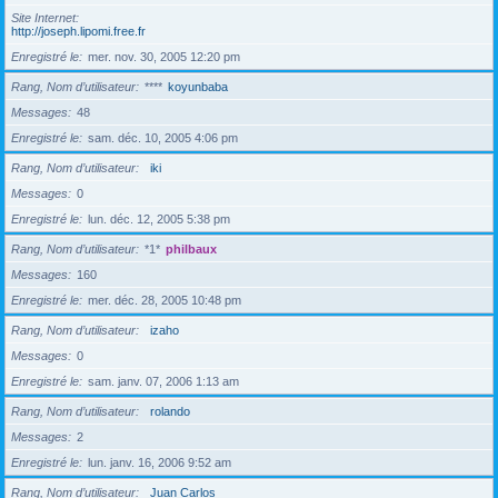
Site Internet
http://joseph.lipomi.free.fr
Enregistré le
mer. nov. 30, 2005 12:20 pm
Rang, Nom d’utilisateur
****
koyunbaba
Messages
48
Enregistré le
sam. déc. 10, 2005 4:06 pm
Rang, Nom d’utilisateur
iki
Messages
0
Enregistré le
lun. déc. 12, 2005 5:38 pm
Rang, Nom d’utilisateur
*1*
philbaux
Messages
160
Enregistré le
mer. déc. 28, 2005 10:48 pm
Rang, Nom d’utilisateur
izaho
Messages
0
Enregistré le
sam. janv. 07, 2006 1:13 am
Rang, Nom d’utilisateur
rolando
Messages
2
Enregistré le
lun. janv. 16, 2006 9:52 am
Rang, Nom d’utilisateur
Juan Carlos