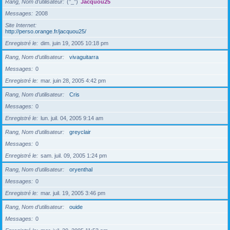
Rang, Nom d’utilisateur
(°_°)
Jacquou25
Messages
2008
Site Internet
http://perso.orange.fr/jacquou25/
Enregistré le
dim. juin 19, 2005 10:18 pm
Rang, Nom d’utilisateur
vivaguitarra
Messages
0
Enregistré le
mar. juin 28, 2005 4:42 pm
Rang, Nom d’utilisateur
Cris
Messages
0
Enregistré le
lun. juil. 04, 2005 9:14 am
Rang, Nom d’utilisateur
greyclair
Messages
0
Enregistré le
sam. juil. 09, 2005 1:24 pm
Rang, Nom d’utilisateur
oryenthal
Messages
0
Enregistré le
mar. juil. 19, 2005 3:46 pm
Rang, Nom d’utilisateur
ouide
Messages
0