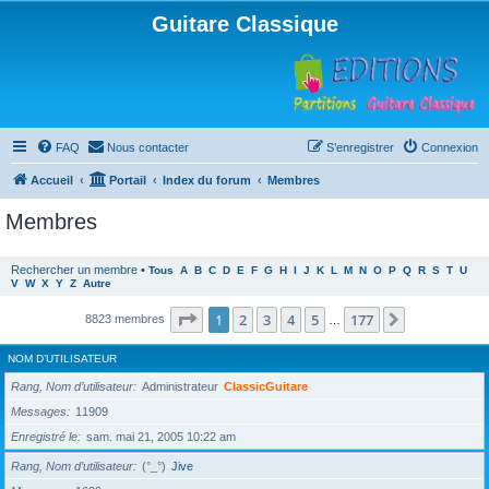
Guitare Classique
FAQ
Nous contacter
S’enregistrer
Connexion
Accueil
Portail
Index du forum
Membres
Membres
Rechercher un membre
•
Tous
A
B
C
D
E
F
G
H
I
J
K
L
M
N
O
P
Q
R
S
T
U
V
W
X
Y
Z
Autre
Page
1
sur
177
1
2
3
4
5
177
Suivante
8823 membres
…
NOM D’UTILISATEUR
Rang, Nom d’utilisateur
Administrateur
ClassicGuitare
Messages
11909
Enregistré le
sam. mai 21, 2005 10:22 am
Rang, Nom d’utilisateur
(°_°)
Jive