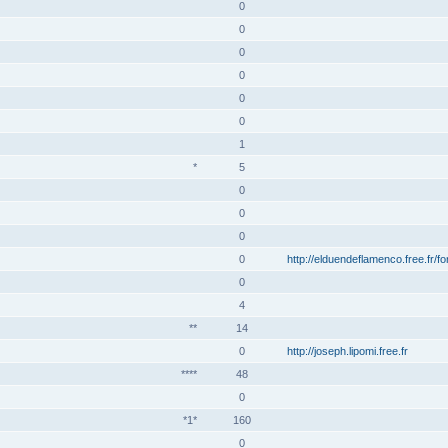
0
0
0
0
0
0
1
*
5
0
0
0
0
http://elduendeflamenco.free.fr/f
0
4
**
14
0
http://joseph.lipomi.free.fr
****
48
0
*1*
160
0