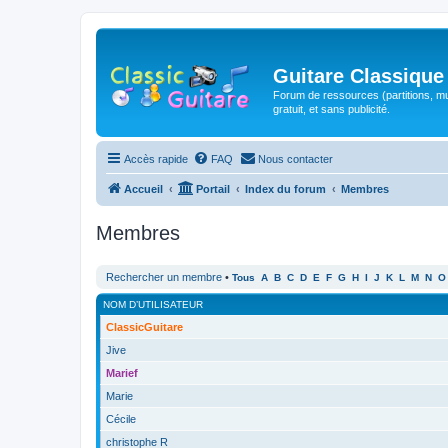
Guitare Classique
Forum de ressources (partitions, mu
gratuit, et sans publicité.
Accès rapide
FAQ
Nous contacter
Accueil
Portail
Index du forum
Membres
Membres
Rechercher un membre
•
Tous
A
B
C
D
E
F
G
H
I
J
K
L
M
N
O
NOM D’UTILISATEUR
ClassicGuitare
Jive
Marief
Marie
Cécile
christophe R