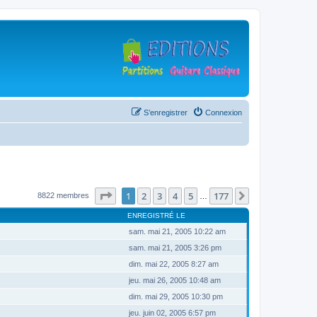
S’enregistrer
Connexion
Page
1
sur
177
1
2
3
4
5
177
Suivante
8822 membres
…
ENREGISTRÉ LE
sam. mai 21, 2005 10:22 am
sam. mai 21, 2005 3:26 pm
dim. mai 22, 2005 8:27 am
jeu. mai 26, 2005 10:48 am
dim. mai 29, 2005 10:30 pm
jeu. juin 02, 2005 6:57 pm