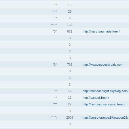
**
10
***
23
*
6
*****
120
*3*
672
http://marc.saumade.free.fr
3
2
0
0
*3*
766
http://www.roquecarbajo.com
0
0
2
**
12
http://manoushlight.skyblog.com
**
12
http://canbell.free.fr
***
27
http://hieronymus.assoc.free.fr
0
(°_°)
2008
http://perso.orange.fr/jacquou25/
0