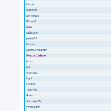
laurent
mapuche
Dominique
Bernard
Marc
Stéphane
patjuju62
Banquo
Dubuis Antoinette
Roque Carbajo
bruce
RAJI
Gherking
Light
Canbell
ThierryA
Guest
Jacquou25
vivaguitarra