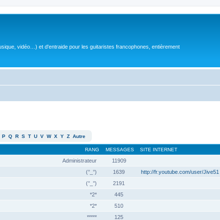
sique, vidéo…) et d'entraide pour les guitaristes francophones, entièrement
P
Q
R
S
T
U
V
W
X
Y
Z
Autre
RANG
MESSAGES
SITE INTERNET
Administrateur
11909
(°_°)
1639
http://fr.youtube.com/user/Jive51
(°_°)
2191
*2*
445
*2*
510
*****
125