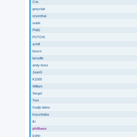
Cris
greyclair
oryenthal
ouide
PhilG
PUTOIS
achill
bosco
larouille
andy boso
JeanG
K1000
William
Sergeï
Tom
Gadjo latino
koyunbaba
iki
philbaux
izaho