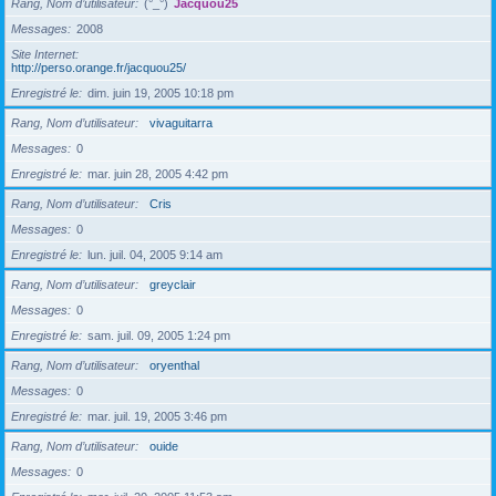
Rang, Nom d’utilisateur
(°_°)
Jacquou25
Messages
2008
Site Internet
http://perso.orange.fr/jacquou25/
Enregistré le
dim. juin 19, 2005 10:18 pm
Rang, Nom d’utilisateur
vivaguitarra
Messages
0
Enregistré le
mar. juin 28, 2005 4:42 pm
Rang, Nom d’utilisateur
Cris
Messages
0
Enregistré le
lun. juil. 04, 2005 9:14 am
Rang, Nom d’utilisateur
greyclair
Messages
0
Enregistré le
sam. juil. 09, 2005 1:24 pm
Rang, Nom d’utilisateur
oryenthal
Messages
0
Enregistré le
mar. juil. 19, 2005 3:46 pm
Rang, Nom d’utilisateur
ouide
Messages
0