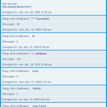
Site Internet
http://joseph.lipomi.free.fr
Enregistré le
mer. nov. 30, 2005 12:20 pm
Rang, Nom d’utilisateur
****
koyunbaba
Messages
48
Enregistré le
sam. déc. 10, 2005 4:06 pm
Rang, Nom d’utilisateur
iki
Messages
0
Enregistré le
lun. déc. 12, 2005 5:38 pm
Rang, Nom d’utilisateur
*1*
philbaux
Messages
160
Enregistré le
mer. déc. 28, 2005 10:48 pm
Rang, Nom d’utilisateur
izaho
Messages
0
Enregistré le
sam. janv. 07, 2006 1:13 am
Rang, Nom d’utilisateur
rolando
Messages
2
Enregistré le
lun. janv. 16, 2006 9:52 am
Rang, Nom d’utilisateur
Juan Carlos