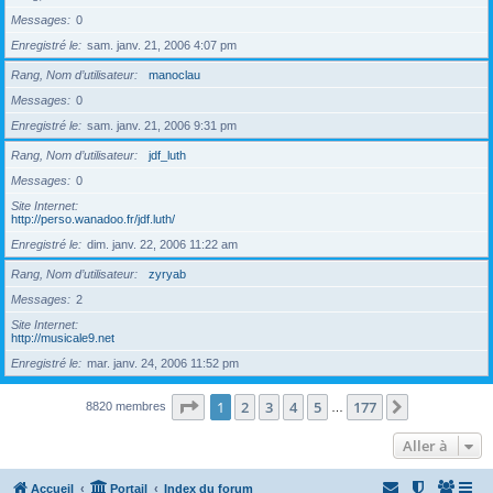
Messages
0
Enregistré le
sam. janv. 21, 2006 4:07 pm
Rang, Nom d’utilisateur
manoclau
Messages
0
Enregistré le
sam. janv. 21, 2006 9:31 pm
Rang, Nom d’utilisateur
jdf_luth
Messages
0
Site Internet
http://perso.wanadoo.fr/jdf.luth/
Enregistré le
dim. janv. 22, 2006 11:22 am
Rang, Nom d’utilisateur
zyryab
Messages
2
Site Internet
http://musicale9.net
Enregistré le
mar. janv. 24, 2006 11:52 pm
Page
1
sur
177
1
2
3
4
5
177
Suivante
8820 membres
…
Aller à
Accueil
Portail
Index du forum