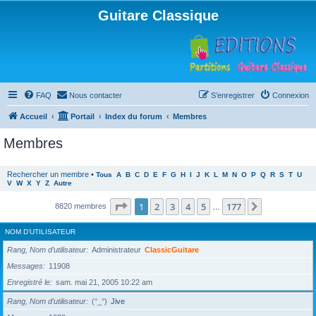
Guitare Classique
FAQ
Nous contacter
S’enregistrer
Connexion
Accueil
Portail
Index du forum
Membres
Membres
Rechercher un membre
•
Tous
A
B
C
D
E
F
G
H
I
J
K
L
M
N
O
P
Q
R
S
T
U
V
W
X
Y
Z
Autre
Page
1
sur
177
1
2
3
4
5
177
Suivante
8820 membres
…
NOM D’UTILISATEUR
Rang, Nom d’utilisateur
Administrateur
ClassicGuitare
Messages
11908
Enregistré le
sam. mai 21, 2005 10:22 am
Rang, Nom d’utilisateur
(°_°)
Jive