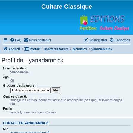
Guitare Classique
FAQ
Nous contacter
S’enregistrer
Connexion
Accueil
Portail
Index du forum
Membres
yanadamnick
Profil de - yanadamnick
Nom d’utilisateur :
yanadamnick
Âge :
66
Groupes d’utilisateurs :
Centres d’intérêt :
solos,duos et trios, adore musique sud américaine (pas que) surtout milongas
etc....
Emploi :
artiste lyrique de chœur d'opéra
CONTACTER YANADAMNICK
MP :
Envoyer un message privé