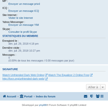
MP :
Envoyer un message privé
ICQ :
Envoyer un message ICQ
Site Internet :
Visiter le site Internet
Yahoo Messenger :
Envoyer un message YIM
Skype :
Consulter le profil Skype
STATISTIQUES DU MEMBRE
Enregistré le :
dim. juil. 29, 2018 4:18 pm
Dernière visite :
dim. juil. 29, 2018 10:27 pm
Messages :
0
(0.00% de tous les messages / 0.00 messages par jour)
SIGNATURE
Watch Unfriended Dark Web Online
Watch The Equalizer 2 Online Free
http://foxn.org/unfriended-dark-web/
Aller à
Accueil
Portail
Index du forum
Développé par
phpBB
® Forum Software © phpBB Limited