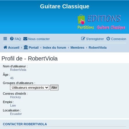
Guitare Classique
FAQ
Nous contacter
S’enregistrer
Connexion
Accueil
Portail
Index du forum
Membres
RobertViola
Profil de - RobertViola
Nom d’utilisateur :
RobertViola
Âge :
46
Groupes d’utilisateurs :
Centres d’intérêt :
Hockey
Emploi :
Law
Localisation :
Ecuador
CONTACTER ROBERTVIOLA