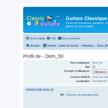
Guitare Classique
Forum de ressources (partitions, mu
gratuit, et sans publicité.
Accès rapide
FAQ
Nous contacter
Accueil
Portail
Index du forum
Membres
Dom_50
Profil de - Dom_50
Nom d’utilisateur :
Dom_50
Âge :
58
Groupes d’utilisateurs :
Centres d’intérêt :
Jouer du clav
Localisation :
Sud Manche
CONTACTER DOM_50
MP :
Envoyer un message privé