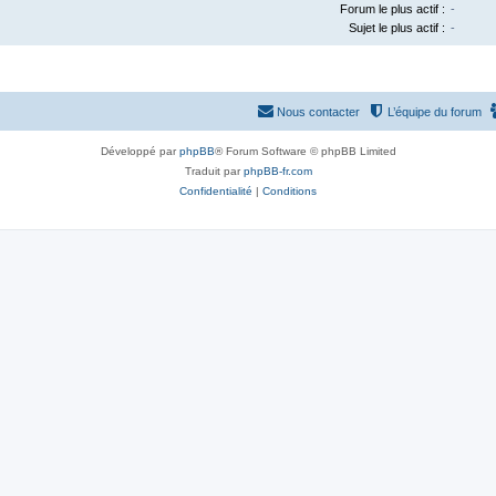
Forum le plus actif :
-
Sujet le plus actif :
-
Nous contacter
L’équipe du forum
Développé par
phpBB
® Forum Software © phpBB Limited
Traduit par
phpBB-fr.com
Confidentialité
|
Conditions