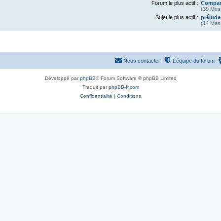
Forum le plus actif :
Compara
(39 Mes
Sujet le plus actif :
prélud
(14 Mes
Nous contacter
L’équipe du forum
Développé par
phpBB
® Forum Software © phpBB Limited
Traduit par
phpBB-fr.com
Confidentialité
|
Conditions