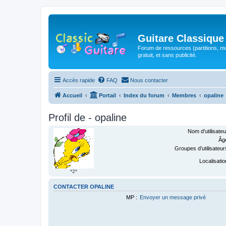
Guitare Classique
Forum de ressources (partitions, mu
gratuit, et sans publicité.
Accès rapide
FAQ
Nous contacter
Accueil
Portail
Index du forum
Membres
opaline
Profil de - opaline
Nom d’utilisateu
Âge
Groupes d’utilisateur
Localisatio
*2*
CONTACTER OPALINE
MP :
Envoyer un message privé