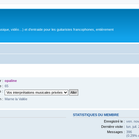
sique, vidéo…) et d'entraide pour les guitaristes francophones, entièrement
r :
opaline
 :
65
s :
n :
Marne la Vallée
STATISTIQUES DU MEMBRE
Enregistré le :
ven. nov
Dernière visite :
lun. juil
Messages :
396
(0.29% d