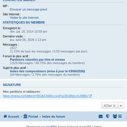
CONTACTER MARIEH
MP :
Envoyer un message privé
Site Internet :
Visiter le site Internet
STATISTIQUES DU MEMBRE
Enregistré le :
dim. juil. 20, 2014 10:59 am
Dernière visite :
jeu. août 06, 2026 1:13 pm
Messages :
2317
(1.72% de tous les messages / 0.53 messages par jour)
Forum le plus actif :
Partitions classées par titre et niveau
(1129 Messages / 48.73% des messages du membre)
Sujet le plus actif :
Index des compositeurs (mise à jour le 03/06/2026)
(64 Messages / 2.76% des messages du membre)
SIGNATURE
Mes partitions et tablatures:
https://mega.nz/folder/eYBGlbCK#DczxgPoL5fcMMcrmJi9lBw
Aller à
Accueil
Portail
Index du forum
Développé par
phpBB
® Forum Software © phpBB Limited