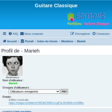
Guitare Classique
FAQ
Nous contacter
S’enregistrer
Connexion
Accueil
Portail
Index du forum
Membres
Marieh
Profil de - Marieh
Modérateur
Nom d’utilisateur :
Marieh
Groupes d’utilisateurs :
Emploi :
Edition musicale:
https://mega.nz/folder/eYBGlbCK#DczxgPoL5fcMMcrmJi9lBw