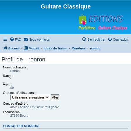
Guitare Classique
FAQ
Nous contacter
S’enregistrer
Connexion
Accueil
Portail
Index du forum
Membres
ronron
Profil de - ronron
Nom d’utilisateur :
ronron
Rang :
*
Âge :
69
Groupes d’utilisateurs :
Centres d’intérêt :
moto / balade / musique tout genre
Localisation :
27580 Bourth
CONTACTER RONRON