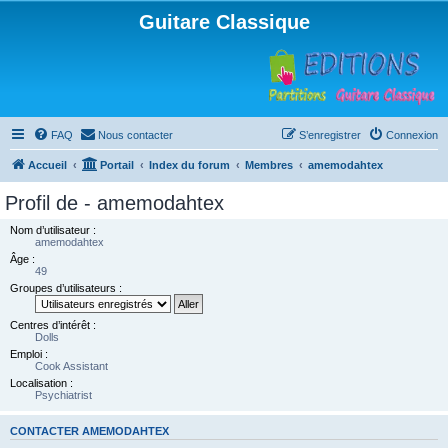
Guitare Classique
FAQ
Nous contacter
S’enregistrer
Connexion
Accueil
Portail
Index du forum
Membres
amemodahtex
Profil de - amemodahtex
Nom d’utilisateur :
amemodahtex
Âge :
49
Groupes d’utilisateurs :
Centres d’intérêt :
Dolls
Emploi :
Cook Assistant
Localisation :
Psychiatrist
CONTACTER AMEMODAHTEX