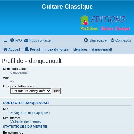
Guitare Classique
FAQ
Nous contacter
S’enregistrer
Connexion
Accueil
Portail
Index du forum
Membres
danquenualt
Profil de - danquenualt
Nom d’utilisateur :
danquenualt
Âge :
45
Groupes d’utilisateurs :
CONTACTER DANQUENUALT
MP :
Envoyer un message privé
Site Internet :
Visiter le site Internet
STATISTIQUES DU MEMBRE
Enregistré le :