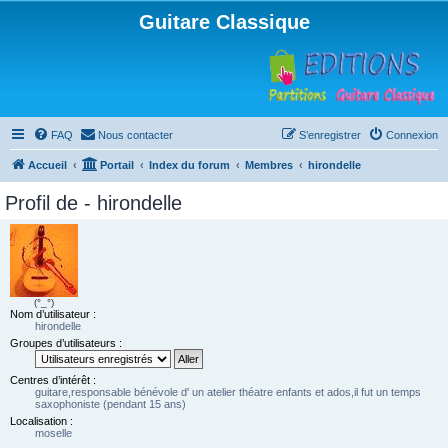
Guitare Classique
FAQ
Nous contacter
S’enregistrer
Connexion
Accueil
Portail
Index du forum
Membres
hirondelle
Profil de - hirondelle
(°_°)
Nom d’utilisateur :
hirondelle
Groupes d’utilisateurs :
Centres d’intérêt :
guitare,responsable bénévole d' un atelier théatre enfants et ados,il fut un temps
saxophoniste (pendant 15 ans)
Localisation :
moselle