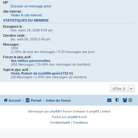
MP :
Envoyer un message privé
Site Internet :
Visiter le site Internet
STATISTIQUES DU MEMBRE
Enregistré le :
mer. mars 19, 2008 9:09 am
Dernière visite :
jeu. août 06, 2026 5:40 pm
Messages :
1956
(1.45% de tous les messages / 0.29 messages par jour)
Forum le plus actif :
Vos vidéos personnelles
(655 Messages / 33.49% des messages du membre)
Sujet le plus actif :
Visée, Robert de (ca1650-après1732-fr)
(28 Messages / 1.43% des messages du membre)
Aller à
Accueil
Portail
Index du forum
Développé par
phpBB
® Forum Software © phpBB Limited
Traduit par
phpBB-fr.com
Confidentialité
|
Conditions