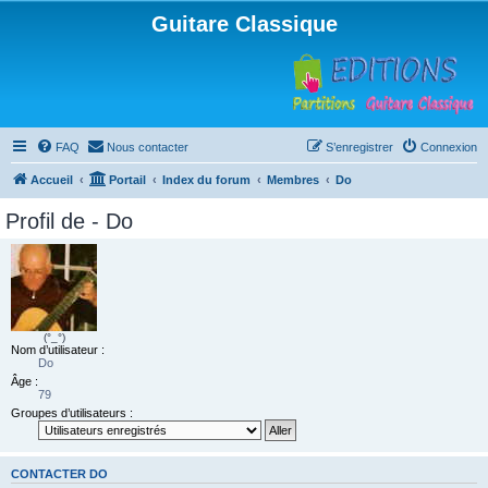
Guitare Classique
FAQ
Nous contacter
S’enregistrer
Connexion
Accueil
Portail
Index du forum
Membres
Do
Profil de - Do
(°_°)
Nom d’utilisateur :
Do
Âge :
79
Groupes d’utilisateurs :
CONTACTER DO