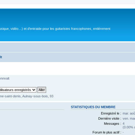
sique, vidéo…) et d'entraide pour les guitaristes francophones, entièrement
lt
ennvalt
ne-saint-denis, Aulnay-sous-bois, 93
STATISTIQUES DU MEMBRE
Enregistré le :
mar. aoû
Dernière visite :
ven. ma
Messages :
4
(0.00% d
Forum le plus actif :
-