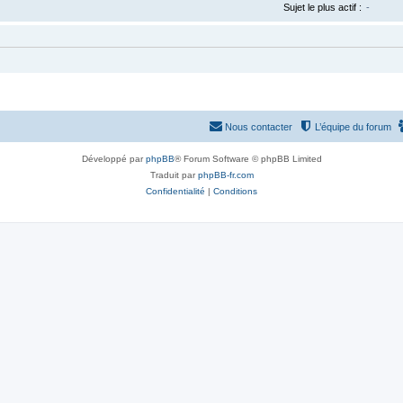
Sujet le plus actif :
-
Nous contacter
L’équipe du forum
Développé par
phpBB
® Forum Software © phpBB Limited
Traduit par
phpBB-fr.com
Confidentialité
|
Conditions