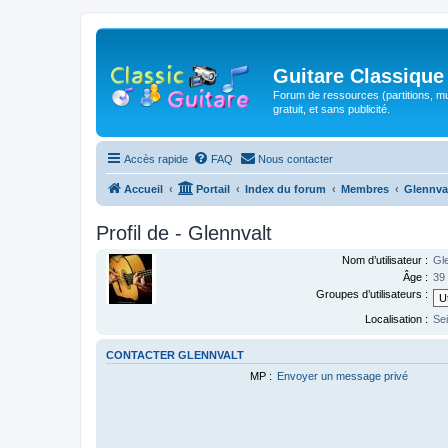
Guitare Classique
Forum de ressources (partitions, mu
gratuit, et sans publicité.
Accès rapide
FAQ
Nous contacter
Accueil
Portail
Index du forum
Membres
Glennva
Profil de - Glennvalt
Nom d’utilisateur :
Gl
Âge :
39
Groupes d’utilisateurs :
Localisation :
Sei
CONTACTER GLENNVALT
MP :
Envoyer un message privé