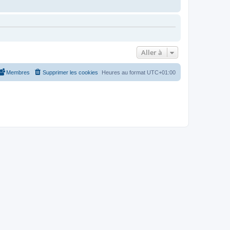
Aller à
Membres
Supprimer les cookies
Heures au format
UTC+01:00