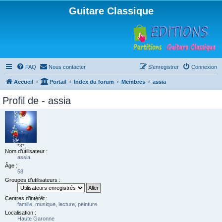
Guitare Classique
FAQ
Nous contacter
S’enregistrer
Connexion
Accueil
Portail
Index du forum
Membres
assia
Profil de - assia
*3*
Nom d’utilisateur :
assia
Âge :
58
Groupes d’utilisateurs :
Centres d’intérêt :
famille, musique, lecture, peinture
Localisation :
Haute Garonne