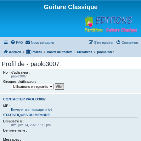
Guitare Classique
FAQ
Nous contacter
S’enregistrer
Connexion
Accueil
Portail
Index du forum
Membres
paolo3007
Profil de - paolo3007
Nom d’utilisateur :
paolo3007
Groupes d’utilisateurs :
CONTACTER PAOLO3007
MP :
Envoyer un message privé
STATISTIQUES DU MEMBRE
Enregistré le :
dim. juin 14, 2026 9:31 pm
Dernière visite :
-
Messages :