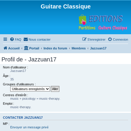
Guitare Classique
FAQ
Nous contacter
S’enregistrer
Connexion
Accueil
Portail
Index du forum
Membres
Jazzuan17
Profil de - Jazzuan17
Nom d’utilisateur :
Jazzuan17
Âge :
35
Groupes d’utilisateurs :
Centres d’intérêt :
music + psicology = music-therapy.
Emploi :
music-therapy.
CONTACTER JAZZUAN17
MP :
Envoyer un message privé