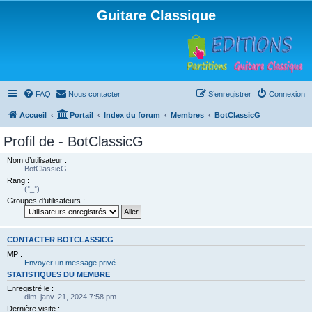
Guitare Classique
FAQ
Nous contacter
S’enregistrer
Connexion
Accueil
Portail
Index du forum
Membres
BotClassicG
Profil de - BotClassicG
Nom d’utilisateur :
BotClassicG
Rang :
(°_°)
Groupes d’utilisateurs :
CONTACTER BOTCLASSICG
MP :
Envoyer un message privé
STATISTIQUES DU MEMBRE
Enregistré le :
dim. janv. 21, 2024 7:58 pm
Dernière visite :