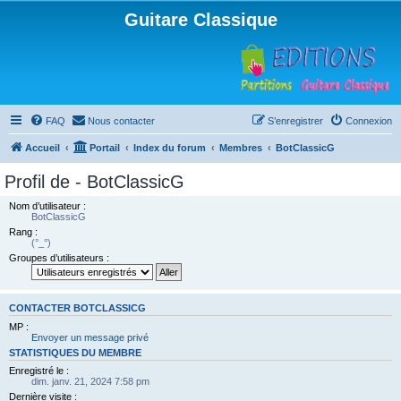
Guitare Classique
FAQ
Nous contacter
S’enregistrer
Connexion
Accueil
Portail
Index du forum
Membres
BotClassicG
Profil de - BotClassicG
Nom d’utilisateur :
BotClassicG
Rang :
(°_°)
Groupes d’utilisateurs :
CONTACTER BOTCLASSICG
MP :
Envoyer un message privé
STATISTIQUES DU MEMBRE
Enregistré le :
dim. janv. 21, 2024 7:58 pm
Dernière visite :