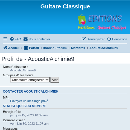
Guitare Classique
FAQ
Nous contacter
S’enregistrer
Connexion
Accueil
Portail
Index du forum
Membres
AcousticAlchimie9
Profil de - AcousticAlchimie9
Nom d’utilisateur :
AcousticAlchimie9
Groupes d’utilisateurs :
CONTACTER ACOUSTICALCHIMIE9
MP :
Envoyer un message privé
STATISTIQUES DU MEMBRE
Enregistré le :
jeu. juin 15, 2023 10:39 am
Dernière visite :
ven. juin 30, 2023 11:07 am
Messages :