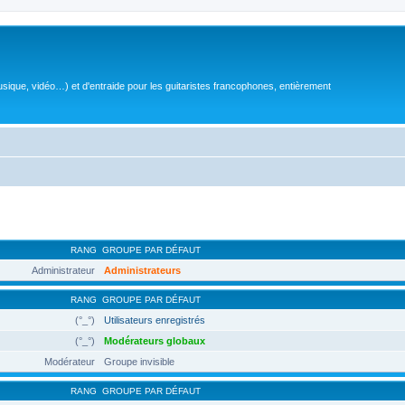
sique, vidéo…) et d'entraide pour les guitaristes francophones, entièrement
RANG
GROUPE PAR DÉFAUT
Administrateur
Administrateurs
RANG
GROUPE PAR DÉFAUT
(°_°)
Utilisateurs enregistrés
(°_°)
Modérateurs globaux
Modérateur
Groupe invisible
RANG
GROUPE PAR DÉFAUT