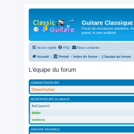
Guitare Classique
Forum de ressources (partitions, mu
gratuit, et sans publicité.
Accès rapide
FAQ
Nous contacter
Accueil
Portail
Index du forum
L’équipe du forum
L’équipe du forum
ADMINISTRATEURS
ClassicGuitare
MODÉRATEURS GLOBAUX
BotClassicG
didier
tambora
GROUPE INVISIBLE