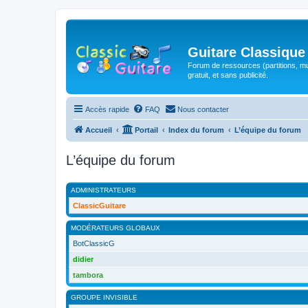
Guitare Classique
Forum de ressources (partitions, mu
gratuit, et sans publicité.
Accès rapide
FAQ
Nous contacter
Accueil
Portail
Index du forum
L’équipe du forum
L’équipe du forum
ADMINISTRATEURS
ClassicGuitare
MODÉRATEURS GLOBAUX
BotClassicG
didier
tambora
GROUPE INVISIBLE