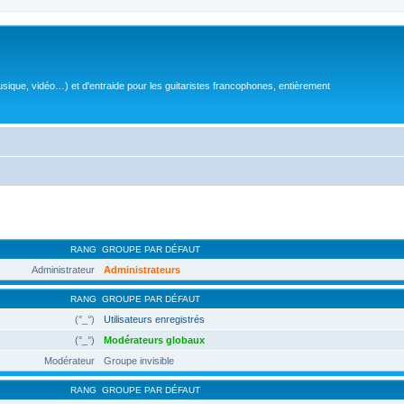
sique, vidéo…) et d'entraide pour les guitaristes francophones, entièrement
RANG
GROUPE PAR DÉFAUT
Administrateur
Administrateurs
RANG
GROUPE PAR DÉFAUT
(°_°)
Utilisateurs enregistrés
(°_°)
Modérateurs globaux
Modérateur
Groupe invisible
RANG
GROUPE PAR DÉFAUT