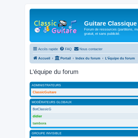
Guitare Classique
Forum de ressources (partitions, mu
gratuit, et sans publicité.
Accès rapide
FAQ
Nous contacter
Accueil
Portail
Index du forum
L’équipe du forum
L’équipe du forum
ADMINISTRATEURS
ClassicGuitare
MODÉRATEURS GLOBAUX
BotClassicG
didier
tambora
GROUPE INVISIBLE