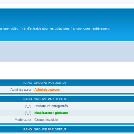
sique, vidéo…) et d'entraide pour les guitaristes francophones, entièrement
RANG
GROUPE PAR DÉFAUT
Administrateur
Administrateurs
RANG
GROUPE PAR DÉFAUT
(°_°)
Utilisateurs enregistrés
(°_°)
Modérateurs globaux
Modérateur
Groupe invisible
RANG
GROUPE PAR DÉFAUT