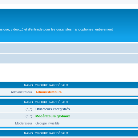
sique, vidéo…) et d'entraide pour les guitaristes francophones, entièrement
RANG
GROUPE PAR DÉFAUT
Administrateur
Administrateurs
RANG
GROUPE PAR DÉFAUT
(°_°)
Utilisateurs enregistrés
(°_°)
Modérateurs globaux
Modérateur
Groupe invisible
RANG
GROUPE PAR DÉFAUT