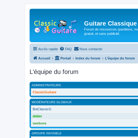
Guitare Classique
Forum de ressources (partitions, mu
gratuit, et sans publicité.
Accès rapide
FAQ
Nous contacter
Accueil
Portail
Index du forum
L’équipe du forum
L’équipe du forum
ADMINISTRATEURS
ClassicGuitare
MODÉRATEURS GLOBAUX
BotClassicG
didier
tambora
GROUPE INVISIBLE