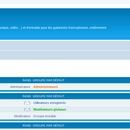
sique, vidéo…) et d'entraide pour les guitaristes francophones, entièrement
RANG
GROUPE PAR DÉFAUT
Administrateur
Administrateurs
RANG
GROUPE PAR DÉFAUT
(°_°)
Utilisateurs enregistrés
(°_°)
Modérateurs globaux
Modérateur
Groupe invisible
RANG
GROUPE PAR DÉFAUT