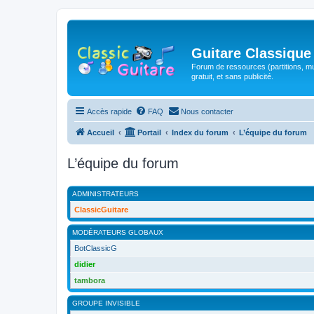
Guitare Classique
Forum de ressources (partitions, mu
gratuit, et sans publicité.
Accès rapide
FAQ
Nous contacter
Accueil
Portail
Index du forum
L’équipe du forum
L’équipe du forum
ADMINISTRATEURS
ClassicGuitare
MODÉRATEURS GLOBAUX
BotClassicG
didier
tambora
GROUPE INVISIBLE